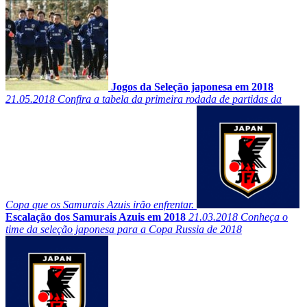
Jogos da Seleção japonesa em 2018
21.05.2018
Confira a tabela da primeira rodada de partidas da
Copa que os Samurais Azuis irão enfrentar.
Escalação dos Samurais Azuis em 2018
21.03.2018
Conheça o
time da seleção japonesa para a Copa Russia de 2018