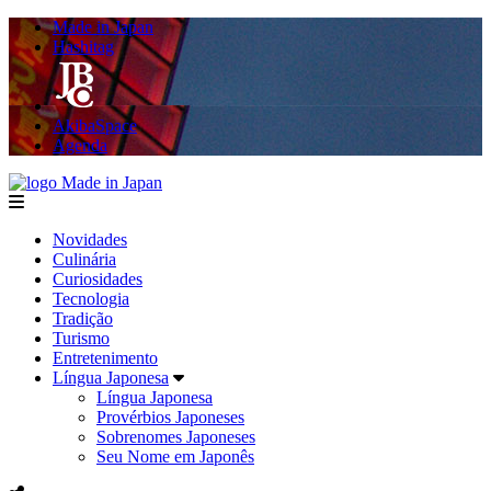
Made in Japan
Hashitag
AkibaSpace
Agenda
Made in Japan
menu
Novidades
Culinária
Curiosidades
Tecnologia
Tradição
Turismo
Entretenimento
Língua Japonesa
Língua Japonesa
Provérbios Japoneses
Sobrenomes Japoneses
Seu Nome em Japonês