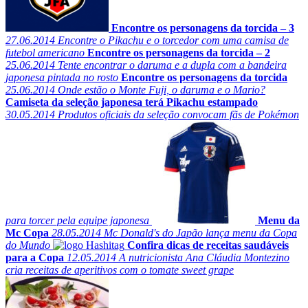
Encontre os personagens da torcida – 3
27.06.2014
Encontre o Pikachu e o torcedor com uma camisa de
futebol americano
Encontre os personagens da torcida – 2
25.06.2014
Tente encontrar o daruma e a dupla com a bandeira
japonesa pintada no rosto
Encontre os personagens da torcida
25.06.2014
Onde estão o Monte Fuji, o daruma e o Mario?
Camiseta da seleção japonesa terá Pikachu estampado
30.05.2014
Produtos oficiais da seleção convocam fãs de Pokémon
para torcer pela equipe japonesa
Menu da
Mc Copa
28.05.2014
Mc Donald's do Japão lança menu da Copa
do Mundo
Confira dicas de receitas saudáveis
para a Copa
12.05.2014
A nutricionista Ana Cláudia Montezino
cria receitas de aperitivos com o tomate sweet grape