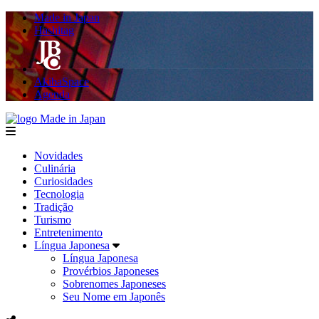
Made in Japan
Hashitag
AkibaSpace
Agenda
Made in Japan
menu
Novidades
Culinária
Curiosidades
Tecnologia
Tradição
Turismo
Entretenimento
Língua Japonesa
Língua Japonesa
Provérbios Japoneses
Sobrenomes Japoneses
Seu Nome em Japonês