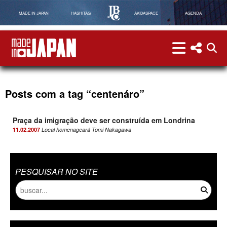
MADE IN JAPAN
HASHITAG
AKIBASPACE
AGENDA
menu
menu red
abri
Made in Japan
Posts com a tag “centenáro”
Praça da imigração deve ser construída em Londrina
11.02.2007
Local homenageará Tomi Nakagawa
PESQUISAR NO SITE