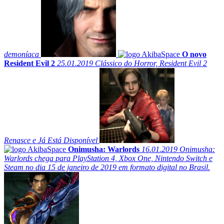
demoníaca
O novo
Resident Evil 2
25.01.2019
Clássico do Horror, Resident Evil 2
Renasce e Já Está Disponível
Onimusha: Warlords
16.01.2019
Onimusha:
Warlords chega para PlayStation 4, Xbox One, Nintendo Switch e
Steam no dia 15 de janeiro de 2019 em formato digital no Brasil.