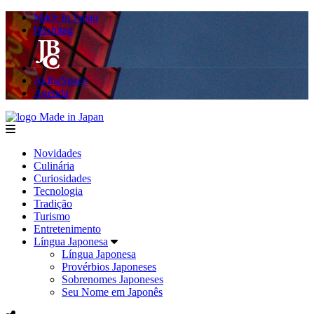
Made in Japan
Hashitag
AkibaSpace
Agenda
Made in Japan
menu
Novidades
Culinária
Curiosidades
Tecnologia
Tradição
Turismo
Entretenimento
Língua Japonesa
Língua Japonesa
Provérbios Japoneses
Sobrenomes Japoneses
Seu Nome em Japonês