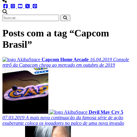
menu redes social
facebook
instagram
youtube
twitter
pinterest
abrir busca no site
Posts com a tag “Capcom
Brasil”
Capcom Home Arcade
16.04.2019
Console
retrô da Capacom chega ao mercado em outubro de 2019
Devil May Cry 5
07.03.2019
A mais nova continuação da famosa série de ação
exuberante coloca os jogadores no palco de uma nova invasão