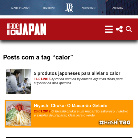
MADE IN JAPAN
HASHITAG
AKIBASPACE
AGENDA
menu
menu red
abri
Made in Japan
Posts com a tag “calor”
5 produtos japoneses para aliviar o calor
14.01.2015
Aprenda com os japoneses algumas dicas para
suportar os dias quentes
Hiyashi Chuka: O Macarrão Gelado
26.01.2012
O hiyashi chuka é um macarrão saboroso, nutritivo
e simples de preparar, ideal para o verão