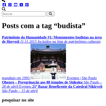
menu redes social
facebook
instagram
youtube
twitter
pinterest
abrir busca no site
Posts com a tag “budista”
Patrimônio da Humanidade #1: Monumentos budistas na área
de Horyuji
11.11.2015
Incluídos na lista de patrimônios culturais
mundiais em 1993
Eventos
|
São Paulo
Ohenro – Peregrinação aos 88 templos de Shikoku
São Paulo –
28 de abril
Eventos
21º Bazar Beneficente da Catedral Nikkyoji
São Paulo – 15 de abril
pesquisar no site