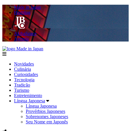
Made in Japan
Hashitag
AkibaSpace
Agenda
Made in Japan
menu
Novidades
Culinária
Curiosidades
Tecnologia
Tradição
Turismo
Entretenimento
Língua Japonesa
Língua Japonesa
Provérbios Japoneses
Sobrenomes Japoneses
Seu Nome em Japonês