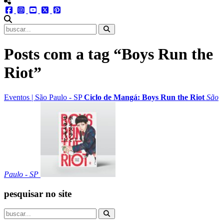
menu redes social
facebook
instagram
youtube
twitter
pinterest
abrir busca no site
Posts com a tag “Boys Run the
Riot”
Eventos
|
São Paulo - SP
Ciclo de Mangá: Boys Run the Riot
São
Paulo - SP
pesquisar no site