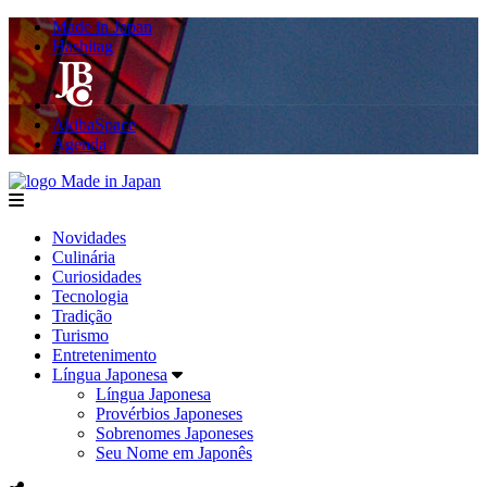
Made in Japan
Hashitag
AkibaSpace
Agenda
Made in Japan
menu
Novidades
Culinária
Curiosidades
Tecnologia
Tradição
Turismo
Entretenimento
Língua Japonesa
Língua Japonesa
Provérbios Japoneses
Sobrenomes Japoneses
Seu Nome em Japonês