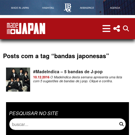
MADE IN JAPAN
HASHITAG
AKIBASPACE
AGENDA
menu
menu red
abri
Made in Japan
Posts com a tag “bandas japonesas”
#MadeIndica – 5 bandas de J-pop
10.12.2016
O MadeIndica desta semana apresenta uma lista
com 5 sugestões de bandas de j-pop. Clique e confira.
PESQUISAR NO SITE