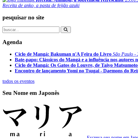
Receita de anko, a pasta de feijão azuki
pesquisar no site
Agenda
Ciclo de Mangá: Bakuman n'A Feira do Livro
São Paulo - 
Bate-papo: Clássicos do Mangá e a influência nos autores n
Ciclo de Mangá: Os Gatos do Louvre, de Taiyo Matsumoto
Encontro de lançamento Yomi no Tsugai - Daemons do Re
todos os eventos
Seu Nome em Japonês
Escreva seu nome em Jap