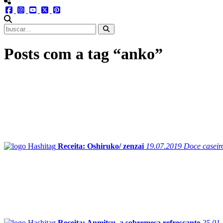
menu redes social
facebook
instagram
youtube
twitter
pinterest
abrir busca no site
Posts com a tag “anko”
Receita: Oshiruko/ zenzai
19.07.2019
Doce caseiro
Receita: Anmitsu, a sobremesa refrescante
25.01