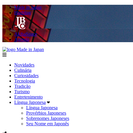
Made in Japan
Hashitag
AkibaSpace
Agenda
Made in Japan
menu
Novidades
Culinária
Curiosidades
Tecnologia
Tradição
Turismo
Entretenimento
Língua Japonesa
Língua Japonesa
Provérbios Japoneses
Sobrenomes Japoneses
Seu Nome em Japonês