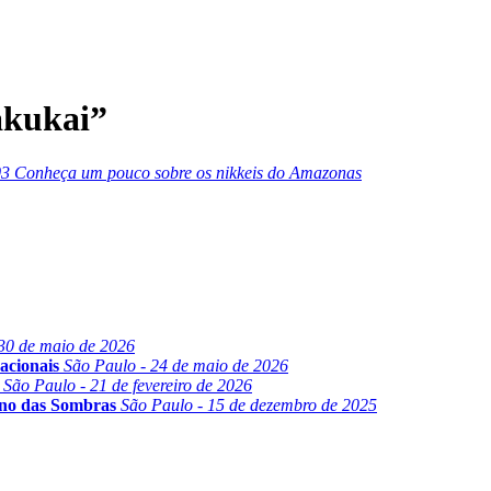
akukai”
03
Conheça um pouco sobre os nikkeis do Amazonas
30 de maio de 2026
acionais
São Paulo - 24 de maio de 2026
São Paulo - 21 de fevereiro de 2026
ino das Sombras
São Paulo - 15 de dezembro de 2025