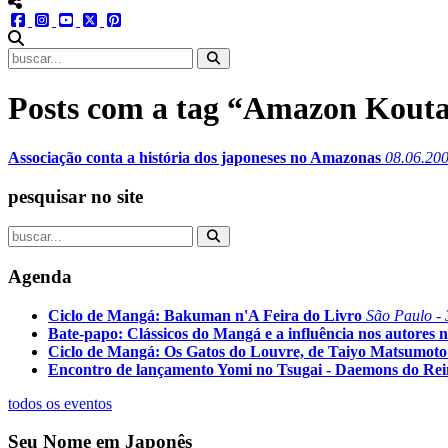
menu redes social
facebook
instagram
youtube
twitter
pinterest
abrir busca no site
Posts com a tag “Amazon Kout
Associação conta a história dos japoneses no Amazonas
08.06.20
pesquisar no site
Agenda
Ciclo de Mangá: Bakuman n'A Feira do Livro
São Paulo - 
Bate-papo: Clássicos do Mangá e a influência nos autores n
Ciclo de Mangá: Os Gatos do Louvre, de Taiyo Matsumoto
Encontro de lançamento Yomi no Tsugai - Daemons do Re
todos os eventos
Seu Nome em Japonês