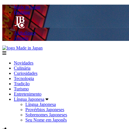
Made in Japan
Hashitag
AkibaSpace
Agenda
Made in Japan
menu
Novidades
Culinária
Curiosidades
Tecnologia
Tradição
Turismo
Entretenimento
Língua Japonesa
Língua Japonesa
Provérbios Japoneses
Sobrenomes Japoneses
Seu Nome em Japonês