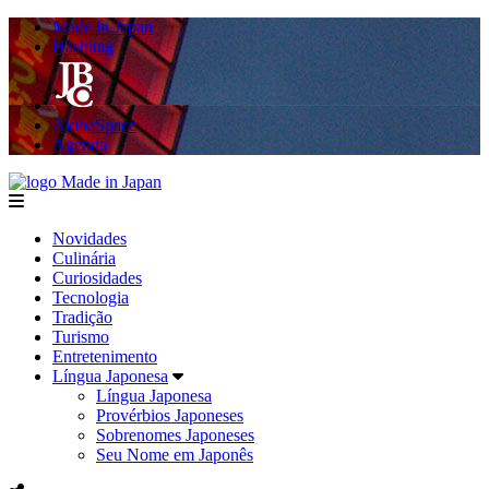
Made in Japan
Hashitag
AkibaSpace
Agenda
Made in Japan
menu
Novidades
Culinária
Curiosidades
Tecnologia
Tradição
Turismo
Entretenimento
Língua Japonesa
Língua Japonesa
Provérbios Japoneses
Sobrenomes Japoneses
Seu Nome em Japonês