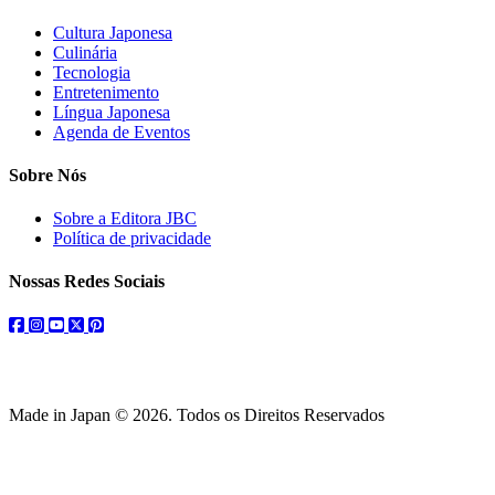
Cultura Japonesa
Culinária
Tecnologia
Entretenimento
Língua Japonesa
Agenda de Eventos
Sobre Nós
Sobre a Editora JBC
Política de privacidade
Nossas Redes Sociais
facebook
instagram
youtube
twitter
pinterest
Made in Japan © 2026. Todos os Direitos Reservados