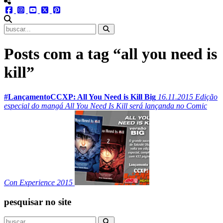
menu redes social
facebook
instagram
youtube
twitter
pinterest
abrir busca no site
Posts com a tag “all you need is
kill”
#LançamentoCCXP: All You Need is Kill Big
16.11.2015
Edição
especial do mangá All You Need Is Kill será lançanda no Comic
Con Experience 2015
pesquisar no site