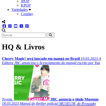
JPOP
KPOP
Variedades
Cosplay
menu redes social
facebook
instagram
youtube
twitter
pinterest
abrir busca no site
HQ & Livros
Cherry Magic! será lançado em mangá no Brasil
19.03.2023
A
Editora JBC anunciou o licenciamento do mangá escrito por Yuu
Toyota.
JBC anuncia o título Museum
18.03.2023
Mangá de thriller policial MUSEUM, de Ryousuke