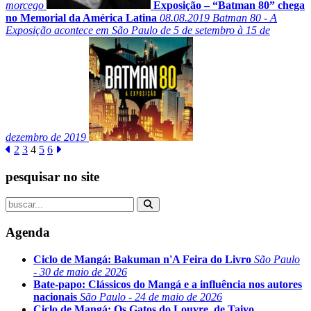
morcego
Exposição – “Batman 80” chega
no Memorial da América Latina
08.08.2019
Batman 80 - A
Exposição acontece em São Paulo de 5 de setembro à 15 de
dezembro de 2019
2
3
4
5
6
pesquisar no site
Agenda
Ciclo de Mangá: Bakuman n'A Feira do Livro
São Paulo
- 30 de maio de 2026
Bate-papo: Clássicos do Mangá e a influência nos autores
nacionais
São Paulo - 24 de maio de 2026
Ciclo de Mangá: Os Gatos do Louvre, de Taiyo