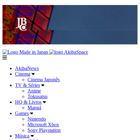
Made in Japan
Hashitag
AkibaSpace
Agenda
Powered By Made in Japan
AkibaSpace
menu
AkibaNews
Cinema
Cinema Japonês
TV & Séries
Anime
Tokusatsu
HQ & Livros
Mangá
Games
Nintendo
Microsoft Xbox
Sony Playstation
Música