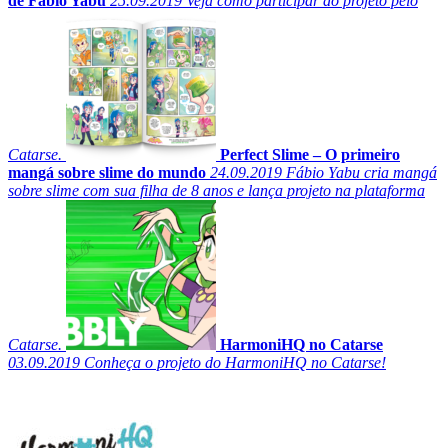
de Fábio Yabu
25.09.2019
Veja como participar do projeto pelo
Catarse.
Perfect Slime – O primeiro
mangá sobre slime do mundo
24.09.2019
Fábio Yabu cria mangá
sobre slime com sua filha de 8 anos e lança projeto na plataforma
Catarse.
HarmoniHQ no Catarse
03.09.2019
Conheça o projeto do HarmoniHQ no Catarse!