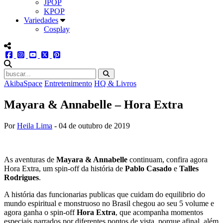
JPOP
KPOP
Variedades
Cosplay
menu redes social
facebook
instagram
youtube
twitter
pinterest
abrir busca no site
AkibaSpace
Entretenimento
HQ & Livros
Mayara & Annabelle – Hora Extra
Por
Heila Lima
-
04 de outubro de 2019
As aventuras de
Mayara & Annabelle
continuam, confira agora
Hora Extra, um spin-off da história de
Pablo Casado
e
Talles
Rodrigues
.
A história das funcionarias publicas que cuidam do equilibrio do
mundo espiritual e monstruoso no Brasil chegou ao seu 5 volume e
agora ganha o spin-off
Hora Extra
, que acompanha momentos
especiais narrados por diferentes pontos de vista, porque afinal, além