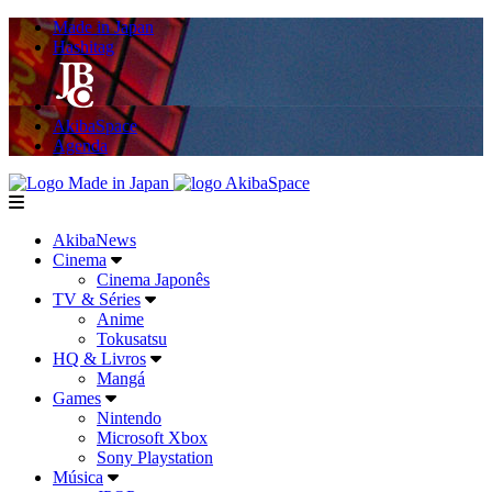
Made in Japan
Hashitag
AkibaSpace
Agenda
Powered By Made in Japan
AkibaSpace
menu
AkibaNews
Cinema
Cinema Japonês
TV & Séries
Anime
Tokusatsu
HQ & Livros
Mangá
Games
Nintendo
Microsoft Xbox
Sony Playstation
Música