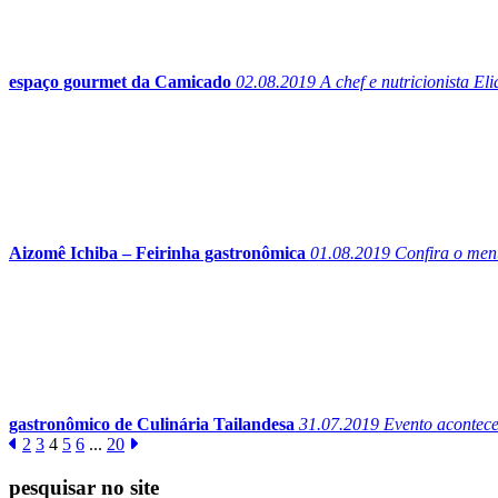
espaço gourmet da Camicado
02.08.2019
A chef e nutricionista El
Aizomê Ichiba – Feirinha gastronômica
01.08.2019
Confira o menu
gastronômico de Culinária Tailandesa
31.07.2019
Evento acontece 
2
3
4
5
6
...
20
pesquisar no site