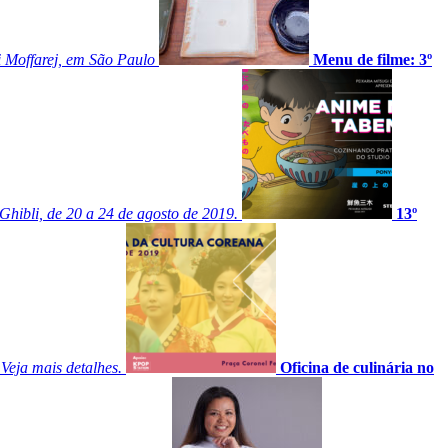
i Moffarej, em São Paulo
Menu de filme: 3º
hibli, de 20 a 24 de agosto de 2019.
13º
 Veja mais detalhes.
Oficina de culinária no