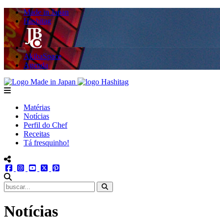
Made in Japan
Hashitag
AkibaSpace
Agenda
Powered By Made in Japan
Hashitag
menu
Matérias
Notícias
Perfil do Chef
Receitas
Tá fresquinho!
menu redes social
facebook
instagram
youtube
twitter
pinterest
abrir busca no site
Notícias