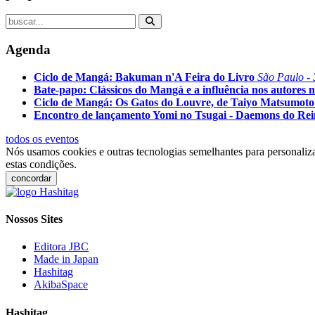
Agenda
Ciclo de Mangá: Bakuman n'A Feira do Livro
São Paulo - 
Bate-papo: Clássicos do Mangá e a influência nos autores n
Ciclo de Mangá: Os Gatos do Louvre, de Taiyo Matsumoto
Encontro de lançamento Yomi no Tsugai - Daemons do Re
todos os eventos
Nós usamos cookies e outras tecnologias semelhantes para personaliza
estas condições.
concordar
Nossos Sites
Editora JBC
Made in Japan
Hashitag
AkibaSpace
Hashitag