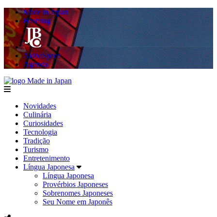
Made in Japan
Hashitag
AkibaSpace
Agenda
Made in Japan
menu
Novidades
Culinária
Curiosidades
Tecnologia
Tradição
Turismo
Entretenimento
Língua Japonesa
Língua Japonesa
Provérbios Japoneses
Sobrenomes Japoneses
Seu Nome em Japonês