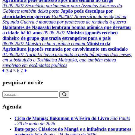
Agricultura pede demissão após uma semana no cargo
03.09.2007
Secretária parlamentar para Assuntos Externos do
Gabinete também deixa posto
Japão pede desculpas por
atrocidades em guerras
16.08.2007
Aniversário da rendição na
Segunda Guerra é marcada por promessas de renúncia à guerra
Habitantes de Nagasaki lembram bomba atômica que devastou
a cidade há 62 anos
09.08.2007
Ministro japonês recebeu
dinheiro de grupo que trazia estrangeiros para o país
08.08.2007
Ministro acha a prática comum
Ministro da
Agricultura japonês renuncia por envolvimento em escândalo
01.08.2007
Norihiko havia assumido a pasta há apenas dois meses,
em substituição a Toshikatsu Matsuoka, que também estava
envolvido em escândalos políticos
3
4
5
6
7
pesquisar no site
Agenda
Ciclo de Mangá: Bakuman n'A Feira do Livro
São Paulo
- 30 de maio de 2026
Bate-papo: Clássicos do Mangá e a influência nos autores
nacionais
São Paulo - 24 de maio de 2026