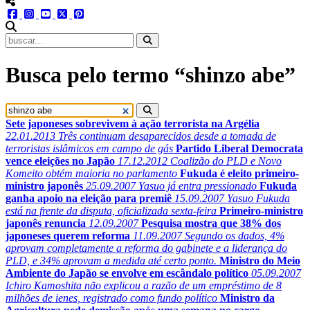
menu redes social
facebook
instagram
youtube
twitter
pinterest
abrir busca no site
Busca pelo termo “shinzo abe”
Sete japoneses sobrevivem à ação terrorista na Argélia
22.01.2013
Três continuam desaparecidos desde a tomada de
terroristas islâmicos em campo de gás
Partido Liberal Democrata
vence eleições no Japão
17.12.2012
Coalizão do PLD e Novo
Komeito obtém maioria no parlamento
Fukuda é eleito primeiro-
ministro japonês
25.09.2007
Yasuo já entra pressionado
Fukuda
ganha apoio na eleição para premiê
15.09.2007
Yasuo Fukuda
está na frente da disputa, oficializada sexta-feira
Primeiro-ministro
japonês renuncia
12.09.2007
Pesquisa mostra que 38% dos
japoneses querem reforma
11.09.2007
Segundo os dados, 4%
aprovam completamente a reforma do gabinete e a liderança do
PLD, e 34% aprovam a medida até certo ponto.
Ministro do Meio
Ambiente do Japão se envolve em escândalo político
05.09.2007
Ichiro Kamoshita não explicou a razão de um empréstimo de 8
milhões de ienes, registrado como fundo político
Ministro da