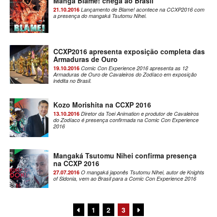
Mangá Blame! chega ao Brasil
21.10.2016
Lançamento de Blame! acontece na CCXP2016 com
a presença do mangaká Tsutomu Nihei.
CCXP2016 apresenta exposição completa das
Armaduras de Ouro
19.10.2016
Comic Con Experience 2016 apresenta as 12
Armaduras de Ouro de Cavaleiros do Zodíaco em exposição
inédita no Brasil.
Kozo Morishita na CCXP 2016
13.10.2016
Diretor da Toei Animation e produtor de Cavaleiros
do Zodíaco é presença confirmada na Comic Con Experience
2016
Mangaká Tsutomu Nihei confirma presença
na CCXP 2016
27.07.2016
O mangaká japonês Tsutomu Nihei, autor de Knights
of Sidonia, vem ao Brasil para a Comic Con Experience 2016
1
2
3