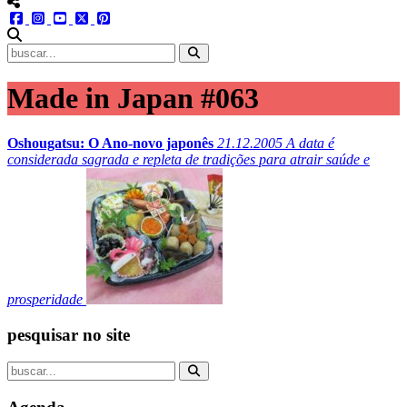
menu redes social
facebook
instagram
youtube
twitter
pinterest
abrir busca no site
Made in Japan #063
Oshougatsu: O Ano-novo japonês
21.12.2005
A data é
considerada sagrada e repleta de tradições para atrair saúde e
prosperidade
pesquisar no site