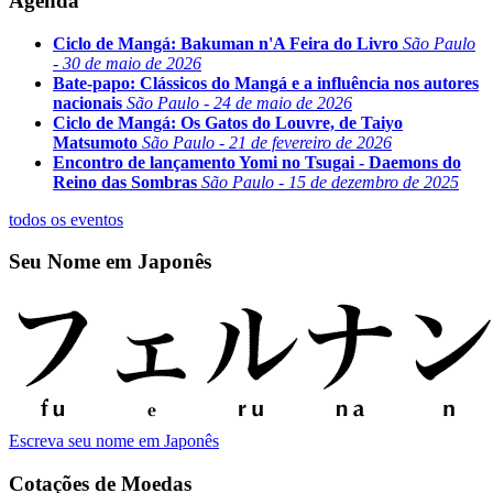
Agenda
Ciclo de Mangá: Bakuman n'A Feira do Livro
São Paulo
- 30 de maio de 2026
Bate-papo: Clássicos do Mangá e a influência nos autores
nacionais
São Paulo - 24 de maio de 2026
Ciclo de Mangá: Os Gatos do Louvre, de Taiyo
Matsumoto
São Paulo - 21 de fevereiro de 2026
Encontro de lançamento Yomi no Tsugai - Daemons do
Reino das Sombras
São Paulo - 15 de dezembro de 2025
todos os eventos
Seu Nome em Japonês
Escreva seu nome em Japonês
Cotações de Moedas