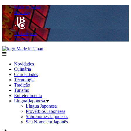
Made in Japan
Hashitag
AkibaSpace
Agenda
Made in Japan
menu
Novidades
Culinária
Curiosidades
Tecnologia
Tradição
Turismo
Entretenimento
Língua Japonesa
Língua Japonesa
Provérbios Japoneses
Sobrenomes Japoneses
Seu Nome em Japonês