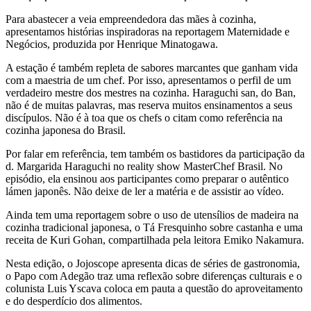
Para abastecer a veia empreendedora das mães à cozinha,
apresentamos histórias inspiradoras na reportagem Maternidade e
Negócios, produzida por Henrique Minatogawa.
A estação é também repleta de sabores marcantes que ganham vida
com a maestria de um chef. Por isso, apresentamos o perfil de um
verdadeiro mestre dos mestres na cozinha. Haraguchi san, do Ban,
não é de muitas palavras, mas reserva muitos ensinamentos a seus
discípulos. Não é à toa que os chefs o citam como referência na
cozinha japonesa do Brasil.
Por falar em referência, tem também os bastidores da participação da
d. Margarida Haraguchi no reality show MasterChef Brasil. No
episódio, ela ensinou aos participantes como preparar o autêntico
lámen japonês. Não deixe de ler a matéria e de assistir ao vídeo.
Ainda tem uma reportagem sobre o uso de utensílios de madeira na
cozinha tradicional japonesa, o Tá Fresquinho sobre castanha e uma
receita de Kuri Gohan, compartilhada pela leitora Emiko Nakamura.
Nesta edição, o Jojoscope apresenta dicas de séries de gastronomia,
o Papo com Adegão traz uma reflexão sobre diferenças culturais e o
colunista Luis Yscava coloca em pauta a questão do aproveitamento
e do desperdício dos alimentos.