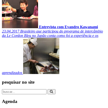
Entrevista com Evandro Kawanami
23.04.2017
Brasileiro que participou do programa de intercâmbio
da Le Cordon Bleu no Japão conta como foi a experiência e os
aprendizados
pesquisar no site
Agenda