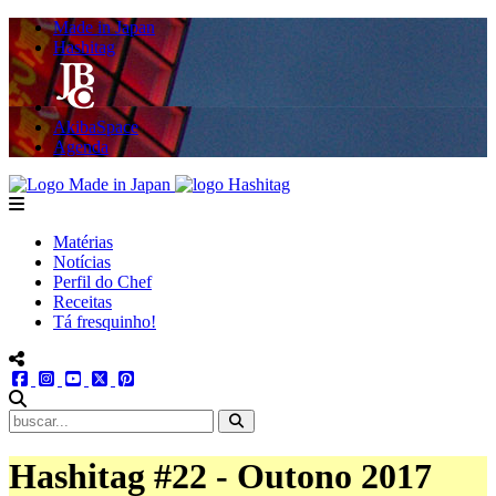
Made in Japan
Hashitag
AkibaSpace
Agenda
Powered By Made in Japan
Hashitag
menu
Matérias
Notícias
Perfil do Chef
Receitas
Tá fresquinho!
menu redes social
facebook
instagram
youtube
twitter
pinterest
abrir busca no site
Hashitag #22 - Outono 2017