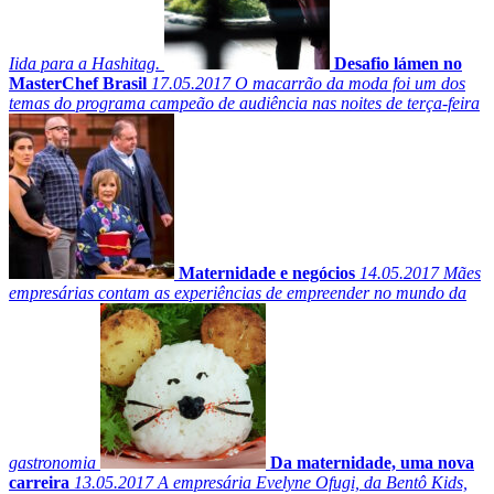
Iida para a Hashitag.
Desafio lámen no
MasterChef Brasil
17.05.2017
O macarrão da moda foi um dos
temas do programa campeão de audiência nas noites de terça-feira
Maternidade e negócios
14.05.2017
Mães
empresárias contam as experiências de empreender no mundo da
gastronomia
Da maternidade, uma nova
carreira
13.05.2017
A empresária Evelyne Ofugi, da Bentô Kids,