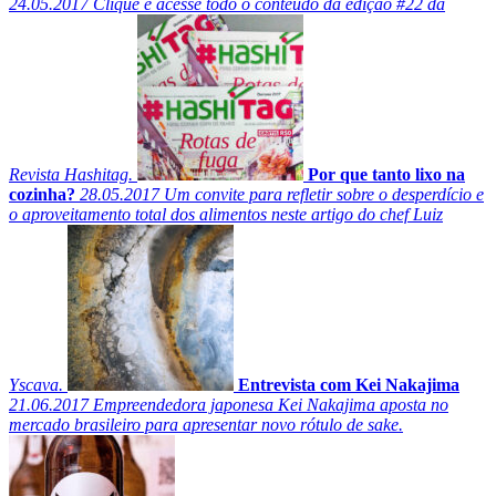
24.05.2017
Clique e acesse todo o conteúdo da edição #22 da
Revista Hashitag.
Por que tanto lixo na
cozinha?
28.05.2017
Um convite para refletir sobre o desperdício e
o aproveitamento total dos alimentos neste artigo do chef Luiz
Yscava.
Entrevista com Kei Nakajima
21.06.2017
Empreendedora japonesa Kei Nakajima aposta no
mercado brasileiro para apresentar novo rótulo de sake.