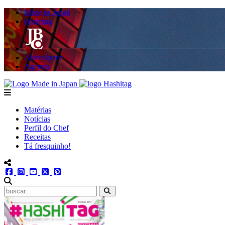
Made in Japan
Hashitag
AkibaSpace
Agenda
Powered By Made in Japan
Hashitag
menu
Matérias
Notícias
Perfil do Chef
Receitas
Tá fresquinho!
menu redes social
facebook
instagram
youtube
twitter
pinterest
abrir busca no site