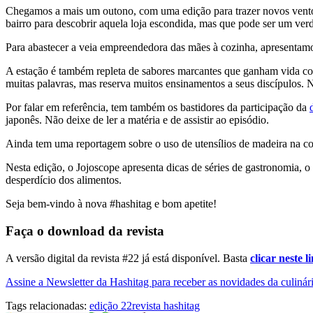
Chegamos a mais um outono, com uma edição para trazer novos ventos
bairro para descobrir aquela loja escondida, mas que pode ser um ver
Para abastecer a veia empreendedora das mães à cozinha, apresentamo
A estação é também repleta de sabores marcantes que ganham vida com
muitas palavras, mas reserva muitos ensinamentos a seus discípulos. N
Por falar em referência, tem também os bastidores da participação da
japonês. Não deixe de ler a matéria e de assistir ao episódio.
Ainda tem uma reportagem sobre o uso de utensílios de madeira na co
Nesta edição, o Jojoscope apresenta dicas de séries de gastronomia, o
desperdício dos alimentos.
Seja bem-vindo à nova #hashitag e bom apetite!
Faça o download da revista
A versão digital da revista #22 já está disponível. Basta
clicar neste l
Assine a Newsletter da Hashitag para receber as novidades da culinári
Tags relacionadas:
edição 22
revista hashitag