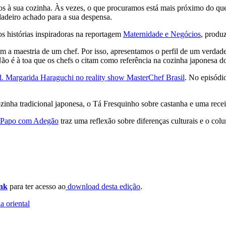
 à sua cozinha. Às vezes, o que procuramos está mais próximo do que 
dadeiro achado para a sua despensa.
s histórias inspiradoras na reportagem
Maternidade e Negócios
, produ
 a maestria de um chef. Por isso, apresentamos o perfil de um verdade
ão é à toa que os chefs o citam como referência na cozinha japonesa do
d. Margarida Haraguchi no reality show MasterChef Brasil
. No episódi
zinha tradicional japonesa, o Tá Fresquinho sobre castanha e uma rec
Papo com Adegão
traz uma reflexão sobre diferenças culturais e o co
ink
para ter acesso ao
download desta edição
.
a oriental