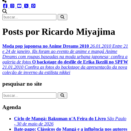
menu redes social
facebook
instagram
youtube
twitter
pinterest
abrir busca no site
Posts por Ricardo Miyajima
Moda pop japonesa no Anime Dreams 2010
26.01.2010
Entre 21
e 24 de janeiro, fãs foram ao evento de anime e mangá Anime
Dreams com roupas baseadas na moda urbana japonesa; confira a
galeria de fotos
O backstage do desfile de Erika Ikezili no SPFW
21.01.2010
Confira as fotos do backstage da apresentação da nova
coleção de inverno da estilista nikkei
pesquisar no site
Agenda
Ciclo de Mangá: Bakuman n'A Feira do Livro
São Paulo
- 30 de maio de 2026
Bate-papo: Clássicos do Mangá e a influência nos autores