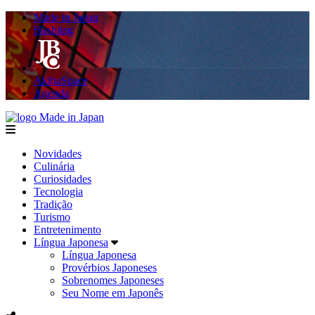
Made in Japan
Hashitag
AkibaSpace
Agenda
Made in Japan
menu
Novidades
Culinária
Curiosidades
Tecnologia
Tradição
Turismo
Entretenimento
Língua Japonesa
Língua Japonesa
Provérbios Japoneses
Sobrenomes Japoneses
Seu Nome em Japonês