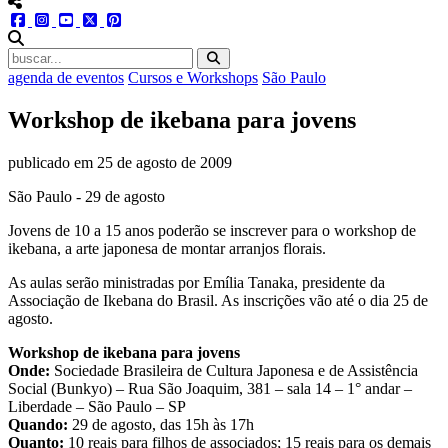
menu redes social
facebook
instagram
youtube
twitter
pinterest
abrir busca no site
agenda de eventos
Cursos e Workshops
São Paulo
Workshop de ikebana para jovens
publicado em
25 de agosto de 2009
São Paulo - 29 de agosto
Jovens de 10 a 15 anos poderão se inscrever para o workshop de
ikebana, a arte japonesa de montar arranjos florais.
As aulas serão ministradas por Emília Tanaka, presidente da
Associação de Ikebana do Brasil. As inscrições vão até o dia 25 de
agosto.
Workshop de ikebana para jovens
Onde:
Sociedade Brasileira de Cultura Japonesa e de Assistência
Social (Bunkyo) – Rua São Joaquim, 381 – sala 14 – 1° andar –
Liberdade – São Paulo – SP
Quando:
29 de agosto, das 15h às 17h
Quanto:
10 reais para filhos de associados; 15 reais para os demais