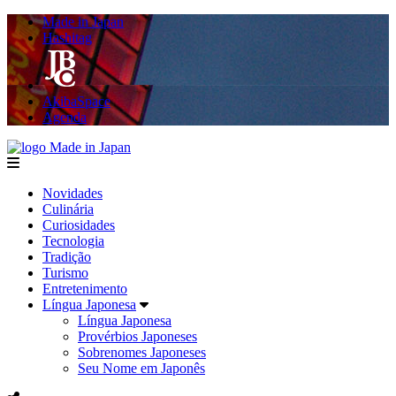
Made in Japan
Hashitag
AkibaSpace
Agenda
Made in Japan
menu
Novidades
Culinária
Curiosidades
Tecnologia
Tradição
Turismo
Entretenimento
Língua Japonesa
Língua Japonesa
Provérbios Japoneses
Sobrenomes Japoneses
Seu Nome em Japonês