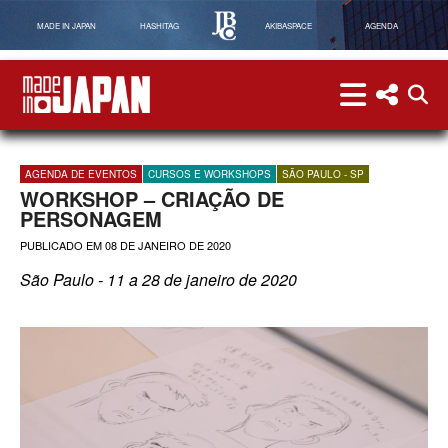
MADE IN JAPAN
HASHITAG
AKIBASPACE
AGENDA
menu
menu red
abri
Made in Japan
AGENDA DE EVENTOS
CURSOS E WORKSHOPS
SÃO PAULO - SP
WORKSHOP – CRIAÇÃO DE
PERSONAGEM
PUBLICADO EM
08 DE JANEIRO DE 2020
São Paulo - 11 a 28 de janeiro de 2020