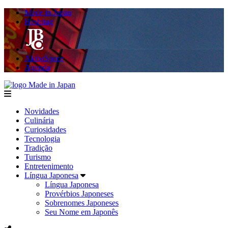
Made in Japan
Hashitag
AkibaSpace
Agenda
Made in Japan
menu
Novidades
Culinária
Curiosidades
Tecnologia
Tradição
Turismo
Entretenimento
Língua Japonesa
Língua Japonesa
Provérbios Japoneses
Sobrenomes Japoneses
Seu Nome em Japonês