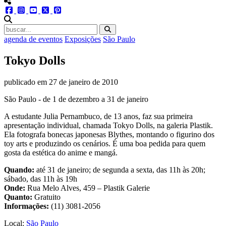
menu redes social
facebook
instagram
youtube
twitter
pinterest
abrir busca no site
agenda de eventos
Exposições
São Paulo
Tokyo Dolls
publicado em
27 de janeiro de 2010
São Paulo - de 1 de dezembro a 31 de janeiro
A estudante Julia Pernambuco, de 13 anos, faz sua primeira
apresentação individual, chamada Tokyo Dolls, na galeria Plastik.
Ela fotografa bonecas japonesas Blythes, montando o figurino dos
toy arts e produzindo os cenários. É uma boa pedida para quem
gosta da estética do anime e mangá.
Quando:
até 31 de janeiro; de segunda a sexta, das 11h às 20h;
sábado, das 11h às 19h
Onde:
Rua Melo Alves, 459 – Plastik Galerie
Quanto:
Gratuito
Informações:
(11) 3081-2056
Local:
São Paulo