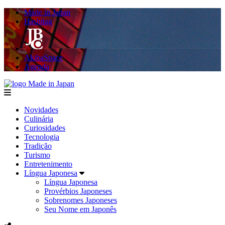
Made in Japan
Hashitag
AkibaSpace
Agenda
Made in Japan
menu
Novidades
Culinária
Curiosidades
Tecnologia
Tradição
Turismo
Entretenimento
Língua Japonesa
Língua Japonesa
Provérbios Japoneses
Sobrenomes Japoneses
Seu Nome em Japonês