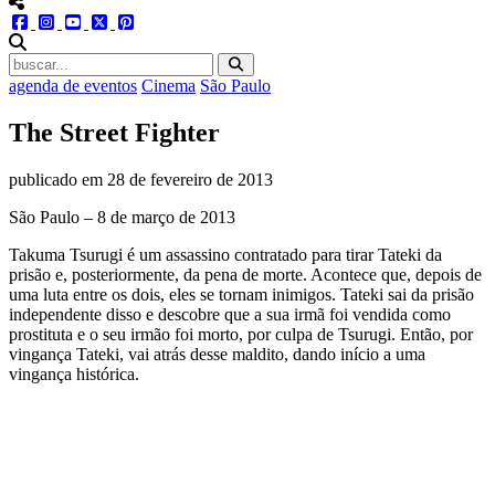
menu redes social
facebook
instagram
youtube
twitter
pinterest
abrir busca no site
agenda de eventos
Cinema
São Paulo
The Street Fighter
publicado em
28 de fevereiro de 2013
São Paulo – 8 de março de 2013
Takuma Tsurugi é um assassino contratado para tirar Tateki da
prisão e, posteriormente, da pena de morte. Acontece que, depois de
uma luta entre os dois, eles se tornam inimigos. Tateki sai da prisão
independente disso e descobre que a sua irmã foi vendida como
prostituta e o seu irmão foi morto, por culpa de Tsurugi. Então, por
vingança Tateki, vai atrás desse maldito, dando início a uma
vingança histórica.