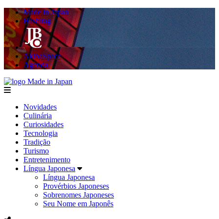
Made in Japan
Hashitag
AkibaSpace
Agenda
Made in Japan
menu
Novidades
Culinária
Curiosidades
Tecnologia
Tradição
Turismo
Entretenimento
Língua Japonesa
Língua Japonesa
Provérbios Japoneses
Sobrenomes Japoneses
Seu Nome em Japonês