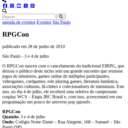
menu redes social
facebook
instagram
youtube
twitter
pinterest
abrir busca no site
agenda de eventos
Eventos
São Paulo
RPGCon
publicado em
28 de junho de 2010
São Paulo - 3 e 4 de julho
O RPGCon nasceu com o cancelamento do tradicional EIRPG, que
deixou o público deste nicho sem um grande encontro que reunisse
jogos de tabuleiros, games online de múltiplos participantes,
videogames, cardgames, role playing games, literatura fantástica,
associações culturais, fã-clubes e colecionadores de miniaturas. Este
ano, no dia 4 de julho, ele receberá uma seletiva do campeonato
cosplay WCS – Etapa JBC Brasil e, com isso, acrescentará em sua
programação um pouco do universo pop japonês .
RPGCon
Quando:
3 e 4 de julho
Onde:
Colégio Notre Dame – Rua Alegrete, 168 – Sumaré – São
Paulo (SP)