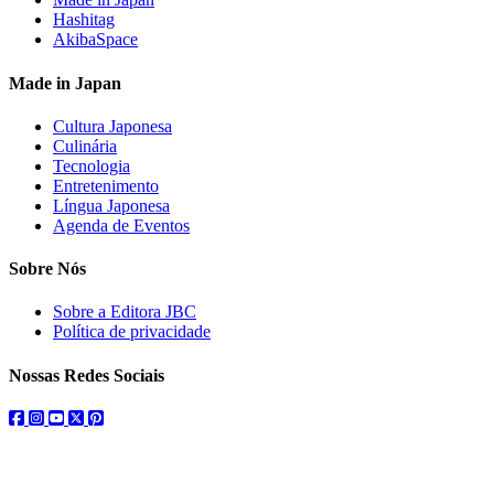
Hashitag
AkibaSpace
Made in Japan
Cultura Japonesa
Culinária
Tecnologia
Entretenimento
Língua Japonesa
Agenda de Eventos
Sobre Nós
Sobre a Editora JBC
Política de privacidade
Nossas Redes Sociais
facebook
instagram
youtube
twitter
pinterest