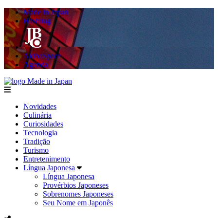
Made in Japan
Hashitag
AkibaSpace
Agenda
Made in Japan
menu
Novidades
Culinária
Curiosidades
Tecnologia
Tradição
Turismo
Entretenimento
Língua Japonesa
Língua Japonesa
Provérbios Japoneses
Sobrenomes Japoneses
Seu Nome em Japonês