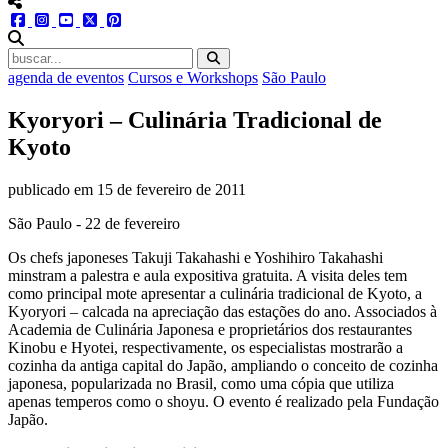
menu redes social
facebook
instagram
youtube
twitter
pinterest
abrir busca no site
agenda de eventos
Cursos e Workshops
São Paulo
Kyoryori – Culinária Tradicional de
Kyoto
publicado em
15 de fevereiro de 2011
São Paulo - 22 de fevereiro
Os chefs japoneses Takuji Takahashi e Yoshihiro Takahashi
minstram a palestra e aula expositiva gratuita. A visita deles tem
como principal mote apresentar a culinária tradicional de Kyoto, a
Kyoryori – calcada na apreciação das estações do ano. Associados à
Academia de Culinária Japonesa e proprietários dos restaurantes
Kinobu e Hyotei, respectivamente, os especialistas mostrarão a
cozinha da antiga capital do Japão, ampliando o conceito de cozinha
japonesa, popularizada no Brasil, como uma cópia que utiliza
apenas temperos como o shoyu. O evento é realizado pela Fundação
Japão.