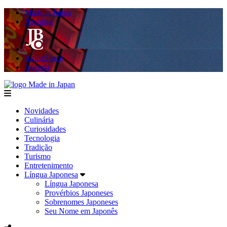
Made in Japan
Hashitag
AkibaSpace
Agenda
Made in Japan
menu
Novidades
Culinária
Curiosidades
Tecnologia
Tradição
Turismo
Entretenimento
Língua Japonesa
Língua Japonesa
Provérbios Japoneses
Sobrenomes Japoneses
Seu Nome em Japonês