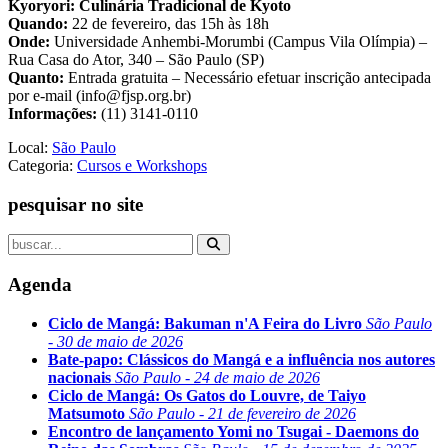
Kyoryori: Culinária Tradicional de Kyoto
Quando:
22 de fevereiro, das 15h às 18h
Onde:
Universidade Anhembi-Morumbi (Campus Vila Olímpia) –
Rua Casa do Ator, 340 – São Paulo (SP)
Quanto:
Entrada gratuita – Necessário efetuar inscrição antecipada
por e-mail (info@fjsp.org.br)
Informações:
(11) 3141-0110
Local:
São Paulo
Categoria:
Cursos e Workshops
pesquisar no site
Agenda
Ciclo de Mangá: Bakuman n'A Feira do Livro
São Paulo
- 30 de maio de 2026
Bate-papo: Clássicos do Mangá e a influência nos autores
nacionais
São Paulo - 24 de maio de 2026
Ciclo de Mangá: Os Gatos do Louvre, de Taiyo
Matsumoto
São Paulo - 21 de fevereiro de 2026
Encontro de lançamento Yomi no Tsugai - Daemons do