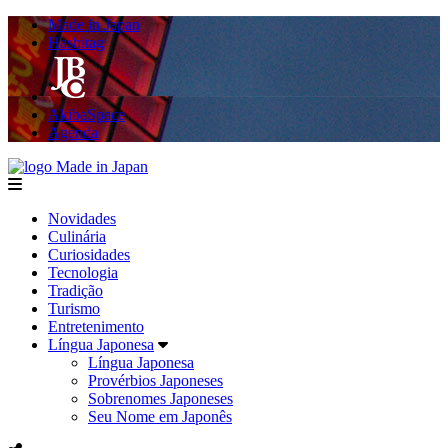
Made in Japan
Hashitag
AkibaSpace
Agenda
Made in Japan
menu
Novidades
Culinária
Curiosidades
Tecnologia
Tradição
Turismo
Entretenimento
Língua Japonesa
Língua Japonesa
Provérbios Japoneses
Sobrenomes Japoneses
Seu Nome em Japonês