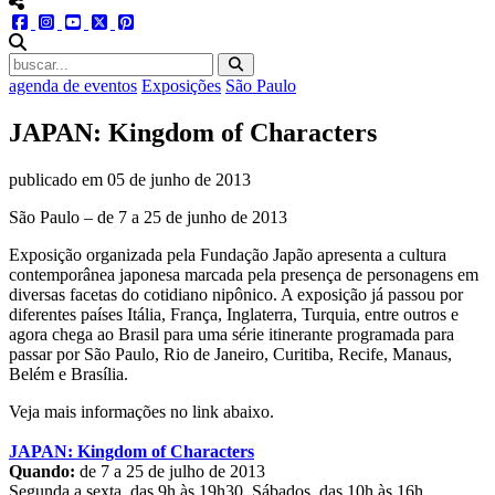
menu redes social
facebook
instagram
youtube
twitter
pinterest
abrir busca no site
agenda de eventos
Exposições
São Paulo
JAPAN: Kingdom of Characters
publicado em
05 de junho de 2013
São Paulo – de 7 a 25 de junho de 2013
Exposição organizada pela Fundação Japão apresenta a cultura
contemporânea japonesa marcada pela presença de personagens em
diversas facetas do cotidiano nipônico. A exposição já passou por
diferentes países Itália, França, Inglaterra, Turquia, entre outros e
agora chega ao Brasil para uma série itinerante programada para
passar por São Paulo, Rio de Janeiro, Curitiba, Recife, Manaus,
Belém e Brasília.
Veja mais informações no link abaixo.
JAPAN: Kingdom of Characters
Quando:
de 7 a 25 de julho de 2013
Segunda a sexta, das 9h às 19h30. Sábados, das 10h às 16h