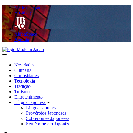
Made in Japan
Hashitag
AkibaSpace
Agenda
Made in Japan
menu
Novidades
Culinária
Curiosidades
Tecnologia
Tradição
Turismo
Entretenimento
Língua Japonesa
Língua Japonesa
Provérbios Japoneses
Sobrenomes Japoneses
Seu Nome em Japonês