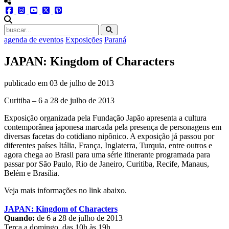
menu redes social
facebook
instagram
youtube
twitter
pinterest
abrir busca no site
agenda de eventos
Exposições
Paraná
JAPAN: Kingdom of Characters
publicado em
03 de julho de 2013
Curitiba – 6 a 28 de julho de 2013
Exposição organizada pela Fundação Japão apresenta a cultura
contemporânea japonesa marcada pela presença de personagens em
diversas facetas do cotidiano nipônico. A exposição já passou por
diferentes países Itália, França, Inglaterra, Turquia, entre outros e
agora chega ao Brasil para uma série itinerante programada para
passar por São Paulo, Rio de Janeiro, Curitiba, Recife, Manaus,
Belém e Brasília.
Veja mais informações no link abaixo.
JAPAN: Kingdom of Characters
Quando:
de 6 a 28 de julho de 2013
Terça a domingo, das 10h às 19h