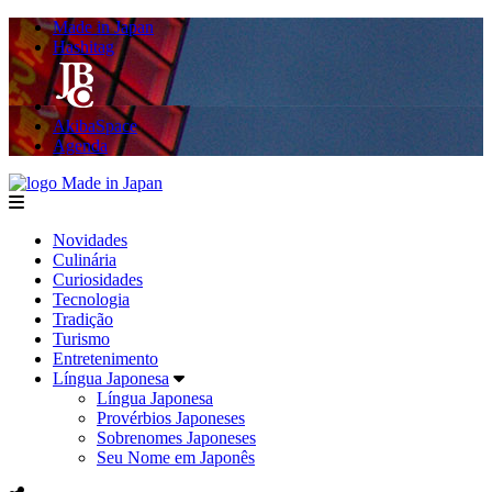
Made in Japan
Hashitag
AkibaSpace
Agenda
Made in Japan
menu
Novidades
Culinária
Curiosidades
Tecnologia
Tradição
Turismo
Entretenimento
Língua Japonesa
Língua Japonesa
Provérbios Japoneses
Sobrenomes Japoneses
Seu Nome em Japonês