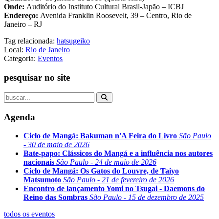
Onde:
Auditório do Instituto Cultural Brasil-Japão – ICBJ
Endereço:
Avenida Franklin Roosevelt, 39 – Centro, Rio de
Janeiro – RJ
Tag relacionada:
hatsugeiko
Local:
Rio de Janeiro
Categoria:
Eventos
pesquisar no site
Agenda
Ciclo de Mangá: Bakuman n'A Feira do Livro
São Paulo
- 30 de maio de 2026
Bate-papo: Clássicos do Mangá e a influência nos autores
nacionais
São Paulo - 24 de maio de 2026
Ciclo de Mangá: Os Gatos do Louvre, de Taiyo
Matsumoto
São Paulo - 21 de fevereiro de 2026
Encontro de lançamento Yomi no Tsugai - Daemons do
Reino das Sombras
São Paulo - 15 de dezembro de 2025
todos os eventos