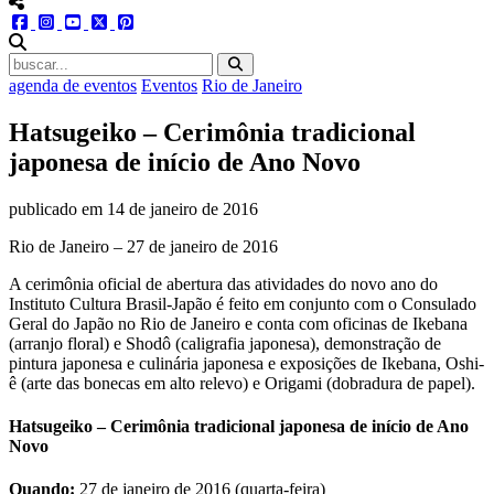
menu redes social
facebook
instagram
youtube
twitter
pinterest
abrir busca no site
agenda de eventos
Eventos
Rio de Janeiro
Hatsugeiko – Cerimônia tradicional
japonesa de início de Ano Novo
publicado em
14 de janeiro de 2016
Rio de Janeiro – 27 de janeiro de 2016
A cerimônia oficial de abertura das atividades do novo ano do
Instituto Cultura Brasil-Japão é feito em conjunto com o Consulado
Geral do Japão no Rio de Janeiro e conta com oficinas de Ikebana
(arranjo floral) e Shodô (caligrafia japonesa), demonstração de
pintura japonesa e culinária japonesa e exposições de Ikebana, Oshi-
ê (arte das bonecas em alto relevo) e Origami (dobradura de papel).
Hatsugeiko – Cerimônia tradicional japonesa de início de Ano
Novo
Quando:
27 de janeiro de 2016 (quarta-feira)