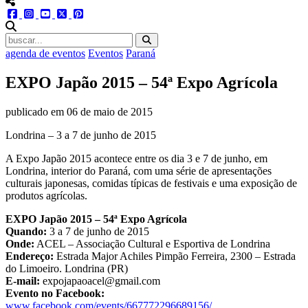
menu redes social
facebook
instagram
youtube
twitter
pinterest
abrir busca no site
agenda de eventos
Eventos
Paraná
EXPO Japão 2015 – 54ª Expo Agrícola
publicado em
06 de maio de 2015
Londrina – 3 a 7 de junho de 2015
A Expo Japão 2015 acontece entre os dia 3 e 7 de junho, em
Londrina, interior do Paraná, com uma série de apresentações
culturais japonesas, comidas típicas de festivais e uma exposição de
produtos agrícolas.
EXPO Japão 2015 – 54ª Expo Agrícola
Quando:
3 a 7 de junho de 2015
Onde:
ACEL – Associação Cultural e Esportiva de Londrina
Endereço:
Estrada Major Achiles Pimpão Ferreira, 2300 – Estrada
do Limoeiro. Londrina (PR)
E-mail:
expojapaoacel@gmail.com
Evento no Facebook:
www.facebook.com/events/667772296689156/