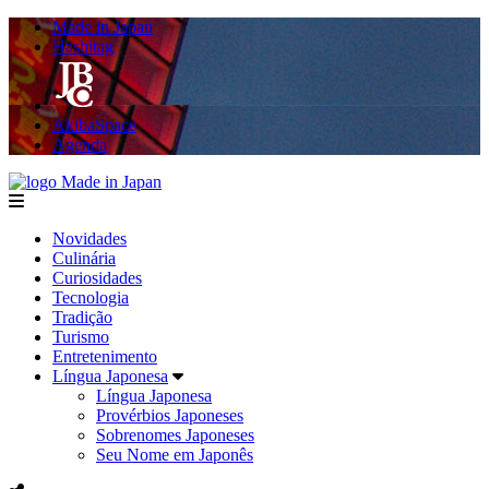
Made in Japan
Hashitag
AkibaSpace
Agenda
Made in Japan
menu
Novidades
Culinária
Curiosidades
Tecnologia
Tradição
Turismo
Entretenimento
Língua Japonesa
Língua Japonesa
Provérbios Japoneses
Sobrenomes Japoneses
Seu Nome em Japonês