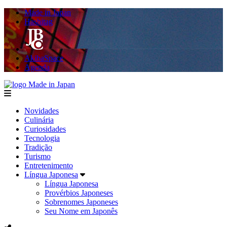
Made in Japan
Hashitag
AkibaSpace
Agenda
Made in Japan
menu
Novidades
Culinária
Curiosidades
Tecnologia
Tradição
Turismo
Entretenimento
Língua Japonesa
Língua Japonesa
Provérbios Japoneses
Sobrenomes Japoneses
Seu Nome em Japonês