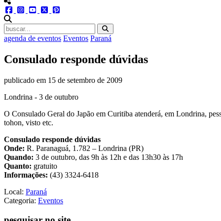
menu redes social
facebook
instagram
youtube
twitter
pinterest
abrir busca no site
agenda de eventos
Eventos
Paraná
Consulado responde dúvidas
publicado em
15 de setembro de 2009
Londrina - 3 de outubro
O Consulado Geral do Japão em Curitiba atenderá, em Londrina, pessoa
tohon, visto etc.
Consulado responde dúvidas
Onde:
R. Paranaguá, 1.782 – Londrina (PR)
Quando:
3 de outubro, das 9h às 12h e das 13h30 às 17h
Quanto:
gratuito
Informações:
(43) 3324-6418
Local:
Paraná
Categoria:
Eventos
pesquisar no site