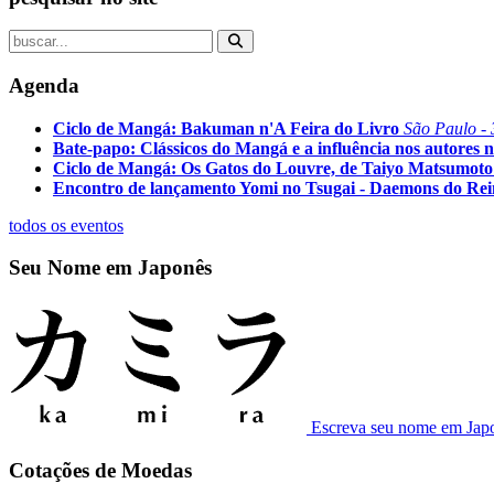
Agenda
Ciclo de Mangá: Bakuman n'A Feira do Livro
São Paulo - 
Bate-papo: Clássicos do Mangá e a influência nos autores n
Ciclo de Mangá: Os Gatos do Louvre, de Taiyo Matsumoto
Encontro de lançamento Yomi no Tsugai - Daemons do Re
todos os eventos
Seu Nome em Japonês
Escreva seu nome em Jap
Cotações de Moedas