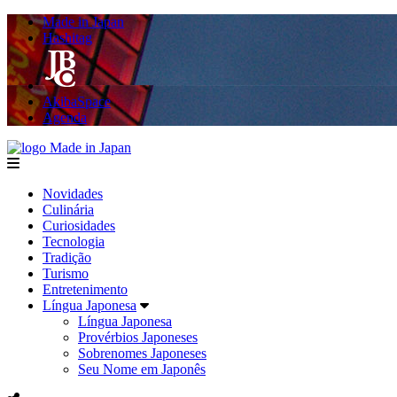
Made in Japan
Hashitag
AkibaSpace
Agenda
Made in Japan
menu
Novidades
Culinária
Curiosidades
Tecnologia
Tradição
Turismo
Entretenimento
Língua Japonesa
Língua Japonesa
Provérbios Japoneses
Sobrenomes Japoneses
Seu Nome em Japonês