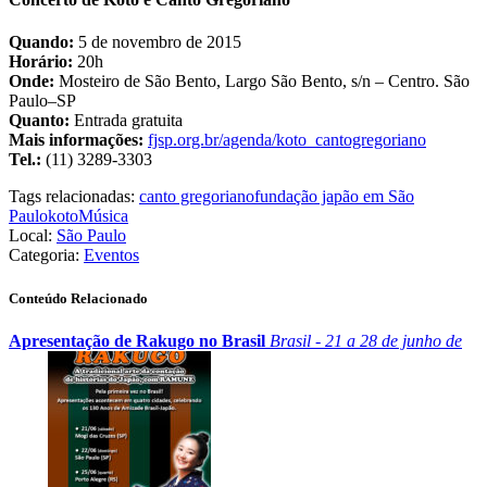
Quando:
5 de novembro de 2015
Horário:
20h
Onde:
Mosteiro de São Bento, Largo São Bento, s/n – Centro. São
Paulo–SP
Quanto:
Entrada gratuita
Mais informações:
fjsp.org.br/agenda/koto_cantogregoriano
Tel.:
(11) 3289-3303
Tags relacionadas:
canto gregoriano
fundação japão em São
Paulo
koto
Música
Local:
São Paulo
Categoria:
Eventos
Conteúdo Relacionado
Apresentação de Rakugo no Brasil
Brasil - 21 a 28 de junho de