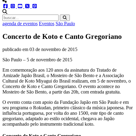
menu redes social
facebook
instagram
youtube
twitter
pinterest
abrir busca no site
agenda de eventos
Eventos
São Paulo
Concerto de Koto e Canto Gregoriano
publicado em
03 de novembro de 2015
São Paulo – 5 de novembro de 2015
Em comemoração aos 120 anos da assinatura do Tratado de
Amizade Japão Brasil, o Mosteiro de São Bento e a Associação
Cultural de Koto Miyagui do Brasil realizam, em 5 de novembro, o
Concerto de Koto e Canto Gregoriano. O evento acontece no
Mosteiro de São Bento, a partir das 20h, com entrada gratuita.
O evento conta com apoio da Fundação Japão em São Paulo e em
seu programa o Rokudan, primeiro clássico da música japonesa. Por
influência portuguesa, por volta do ano 1500, este tipo de canto
gregoriano, adaptado ao estilo ocidental, chegava ao Japão
acompanhado pelo instrumento tradicional koto.
Concerto de Koto e Canto Gregoriano