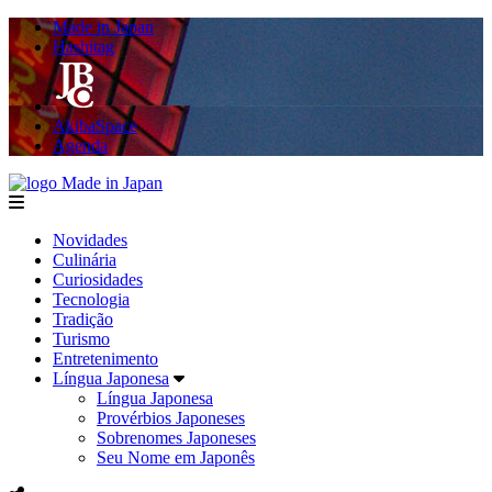
Made in Japan
Hashitag
AkibaSpace
Agenda
Made in Japan
menu
Novidades
Culinária
Curiosidades
Tecnologia
Tradição
Turismo
Entretenimento
Língua Japonesa
Língua Japonesa
Provérbios Japoneses
Sobrenomes Japoneses
Seu Nome em Japonês