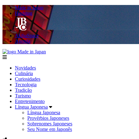
Made in Japan
Hashitag
AkibaSpace
Agenda
Made in Japan
menu
Novidades
Culinária
Curiosidades
Tecnologia
Tradição
Turismo
Entretenimento
Língua Japonesa
Língua Japonesa
Provérbios Japoneses
Sobrenomes Japoneses
Seu Nome em Japonês