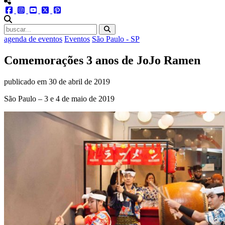
menu redes social
facebook
instagram
youtube
twitter
pinterest
abrir busca no site
agenda de eventos
Eventos
São Paulo - SP
Comemorações 3 anos de JoJo Ramen
publicado em
30 de abril de 2019
São Paulo – 3 e 4 de maio de 2019