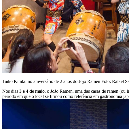
Taiko Kiraku no aniversário de 2 anos do Jojo Ramen
Foto: Rafael S
Nos dias
3 e 4 de maio
, o JoJo Ramen, uma das casas de ramen (ou lá
período em que o local se firmou como referência em gastronomia ja