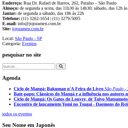
Endereço:
Rua Dr. Rafael de Barros, 262, Paraíso – São Paulo
Almoço:
de segunda a sexta, das 11h30 às 14h30; sábado, das 12h às
Jantar:
de segunda a sábado, das 18h às 22h
Telefone:
(11) 3262-1654 | (11) 3279-5005
E-mail:
info@jojoramen.com.br
Site:
jojoramen.com.br
Local:
São Paulo - SP
Categoria:
Eventos
pesquisar no site
Agenda
Ciclo de Mangá: Bakuman n'A Feira do Livro
São Paulo - 
Bate-papo: Clássicos do Mangá e a influência nos autores n
Ciclo de Mangá: Os Gatos do Louvre, de Taiyo Matsumoto
Encontro de lançamento Yomi no Tsugai - Daemons do Re
todos os eventos
Seu Nome em Japonês