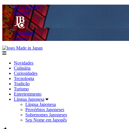
Made in Japan
Hashitag
AkibaSpace
Agenda
Made in Japan
menu
Novidades
Culinária
Curiosidades
Tecnologia
Tradição
Turismo
Entretenimento
Língua Japonesa
Língua Japonesa
Provérbios Japoneses
Sobrenomes Japoneses
Seu Nome em Japonês