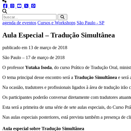
menu redes social
facebook
instagram
youtube
twitter
pinterest
abrir busca no site
agenda de eventos
Cursos e Workshops
São Paulo - SP
Aula Especial – Tradução Simultânea
publicado em
13 de março de 2018
São Paulo – 17 de março de 2018
O professor
Yutaka Isoda
, do curso Prático de Tradução Oral, minist
O tema principal desse encontro será a
Tradução Simultânea
e será 
Na ocasião, tradutores e profissionais ligados à área de tradução ir
Os participantes poderão conversar diretamente com tradutores atuant
Esta será a primeira de uma série de sete aulas especiais, do Curso Pr
Nas aulas especiais posteriores, está prevista também a presença de cl
Aula especial sobre Tradução Simultânea