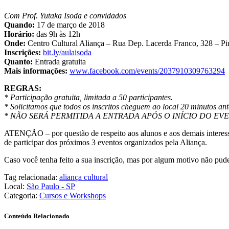
Com Prof. Yutaka Isoda e convidados
Quando:
17 de março de 2018
Horário:
das 9h às 12h
Onde:
Centro Cultural Aliança – Rua Dep. Lacerda Franco, 328 – Pi
Inscrições:
bit.ly/aulaisoda
Quanto:
Entrada gratuita
Mais informações:
www.facebook.com/events/2037910309763294
REGRAS:
* Participação gratuita, limitada a 50 participantes.
* Solicitamos que todos os inscritos cheguem ao local 20 minutos ante
* NÃO SERÁ PERMITIDA A ENTRADA APÓS O INÍCIO DO EV
ATENÇÃO – por questão de respeito aos alunos e aos demais interessa
de participar dos próximos 3 eventos organizados pela Aliança.
Caso você tenha feito a sua inscrição, mas por algum motivo não pude
Tag relacionada:
aliança cultural
Local:
São Paulo - SP
Categoria:
Cursos e Workshops
Conteúdo Relacionado