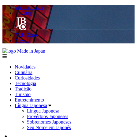
Made in Japan
Hashitag
AkibaSpace
Agenda
Made in Japan
menu
Novidades
Culinária
Curiosidades
Tecnologia
Tradição
Turismo
Entretenimento
Língua Japonesa
Língua Japonesa
Provérbios Japoneses
Sobrenomes Japoneses
Seu Nome em Japonês