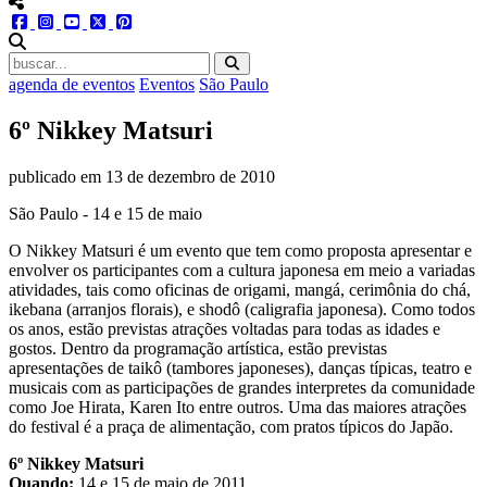
menu redes social
facebook
instagram
youtube
twitter
pinterest
abrir busca no site
agenda de eventos
Eventos
São Paulo
6º Nikkey Matsuri
publicado em
13 de dezembro de 2010
São Paulo - 14 e 15 de maio
O Nikkey Matsuri é um evento que tem como proposta apresentar e
envolver os participantes com a cultura japonesa em meio a variadas
atividades, tais como oficinas de origami, mangá, cerimônia do chá,
ikebana (arranjos florais), e shodô (caligrafia japonesa). Como todos
os anos, estão previstas atrações voltadas para todas as idades e
gostos. Dentro da programação artística, estão previstas
apresentações de taikô (tambores japoneses), danças típicas, teatro e
musicais com as participações de grandes interpretes da comunidade
como Joe Hirata, Karen Ito entre outros. Uma das maiores atrações
do festival é a praça de alimentação, com pratos típicos do Japão.
6º Nikkey Matsuri
Quando:
14 e 15 de maio de 2011