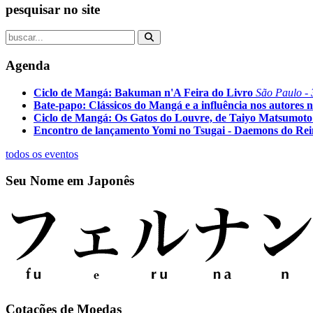
pesquisar no site
Agenda
Ciclo de Mangá: Bakuman n'A Feira do Livro
São Paulo - 
Bate-papo: Clássicos do Mangá e a influência nos autores n
Ciclo de Mangá: Os Gatos do Louvre, de Taiyo Matsumoto
Encontro de lançamento Yomi no Tsugai - Daemons do Re
todos os eventos
Seu Nome em Japonês
Cotações de Moedas