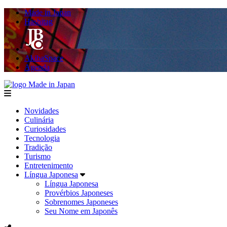
Made in Japan
Hashitag
AkibaSpace
Agenda
Made in Japan
menu
Novidades
Culinária
Curiosidades
Tecnologia
Tradição
Turismo
Entretenimento
Língua Japonesa
Língua Japonesa
Provérbios Japoneses
Sobrenomes Japoneses
Seu Nome em Japonês