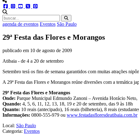
menu redes social
facebook
instagram
youtube
twitter
pinterest
abrir busca no site
agenda de eventos
Eventos
São Paulo
29ª Festa das Flores e Morangos
publicado em
10 de agosto de 2009
Atibaia - de 4 a 20 de setembro
Setembro terá os fins de semana garantidos com muitas atrações nipôni
A 29ª Festa das Flores e Morangos reúne diversões com a temática jap
29ª Festa das Flores e Morangos
Onde:
Parque Municipal Edmundo Zanoni – Avenida Horácio Neto, 
Quando:
4, 5, 6, 11, 12, 13, 18, 19 e 20 de setembro, das 9 às 18h
Quanto:
10 reais (antecipado), 16 reais (bilheteria), 8 reais (estudante
Informações:
0800-555-979 ou
www.festadasfloresdeatibaia.com.br
Local:
São Paulo
Categoria:
Eventos