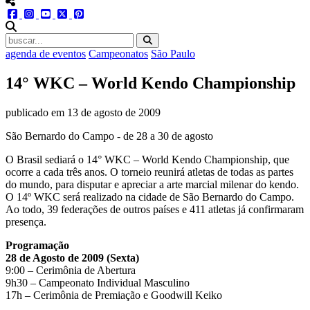
menu redes social
facebook
instagram
youtube
twitter
pinterest
abrir busca no site
agenda de eventos
Campeonatos
São Paulo
14° WKC – World Kendo Championship
publicado em
13 de agosto de 2009
São Bernardo do Campo - de 28 a 30 de agosto
O Brasil sediará o 14° WKC – World Kendo Championship, que
ocorre a cada três anos. O torneio reunirá atletas de todas as partes
do mundo, para disputar e apreciar a arte marcial milenar do kendo.
O 14º WKC será realizado na cidade de São Bernardo do Campo.
Ao todo, 39 federações de outros países e 411 atletas já confirmaram
presença.
Programação
28 de Agosto de 2009 (Sexta)
9:00 – Cerimônia de Abertura
9h30 – Campeonato Individual Masculino
17h – Cerimônia de Premiação e Goodwill Keiko