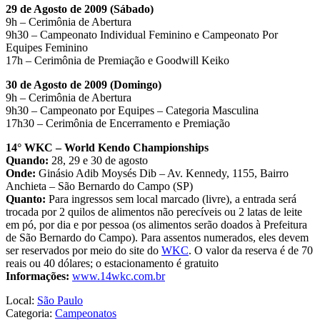
29 de Agosto de 2009 (Sábado)
9h – Cerimônia de Abertura
9h30 – Campeonato Individual Feminino e Campeonato Por
Equipes Feminino
17h – Cerimônia de Premiação e Goodwill Keiko
30 de Agosto de 2009 (Domingo)
9h – Cerimônia de Abertura
9h30 – Campeonato por Equipes – Categoria Masculina
17h30 – Cerimônia de Encerramento e Premiação
14° WKC – World Kendo Championships
Quando:
28, 29 e 30 de agosto
Onde:
Ginásio Adib Moysés Dib – Av. Kennedy, 1155, Bairro
Anchieta – São Bernardo do Campo (SP)
Quanto:
Para ingressos sem local marcado (livre), a entrada será
trocada por 2 quilos de alimentos não perecíveis ou 2 latas de leite
em pó, por dia e por pessoa (os alimentos serão doados à Prefeitura
de São Bernardo do Campo). Para assentos numerados, eles devem
ser reservados por meio do site do
WKC
. O valor da reserva é de 70
reais ou 40 dólares; o estacionamento é gratuito
Informações:
www.14wkc.com.br
Local:
São Paulo
Categoria:
Campeonatos