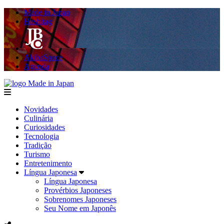
Made in Japan
Hashitag
AkibaSpace
Agenda
Made in Japan
menu
Novidades
Culinária
Curiosidades
Tecnologia
Tradição
Turismo
Entretenimento
Língua Japonesa
Língua Japonesa
Provérbios Japoneses
Sobrenomes Japoneses
Seu Nome em Japonês