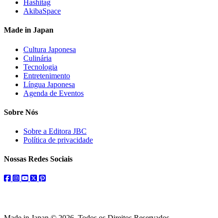
Hashitag
AkibaSpace
Made in Japan
Cultura Japonesa
Culinária
Tecnologia
Entretenimento
Língua Japonesa
Agenda de Eventos
Sobre Nós
Sobre a Editora JBC
Política de privacidade
Nossas Redes Sociais
facebook
instagram
youtube
twitter
pinterest
Made in Japan © 2026. Todos os Direitos Reservados