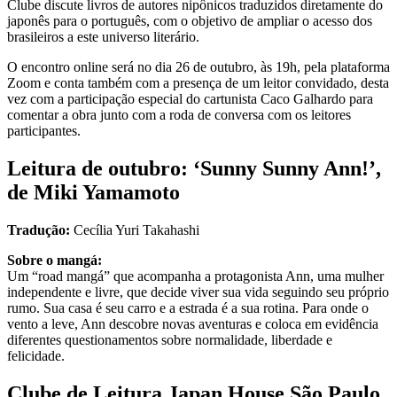
Clube discute livros de autores nipônicos traduzidos diretamente do
japonês para o português, com o objetivo de ampliar o acesso dos
brasileiros a este universo literário.
O encontro online será no dia 26 de outubro, às 19h, pela plataforma
Zoom e conta também com a presença de um leitor convidado, desta
vez com a participação especial do cartunista Caco Galhardo para
comentar a obra junto com a roda de conversa com os leitores
participantes.
Leitura de outubro: ‘Sunny Sunny Ann!’,
de Miki Yamamoto
Tradução:
Cecília Yuri Takahashi
Sobre o mangá:
Um “road mangá” que acompanha a protagonista Ann, uma mulher
independente e livre, que decide viver sua vida seguindo seu próprio
rumo. Sua casa é seu carro e a estrada é a sua rotina. Para onde o
vento a leve, Ann descobre novas aventuras e coloca em evidência
diferentes questionamentos sobre normalidade, liberdade e
felicidade.
Clube de Leitura Japan House São Paulo