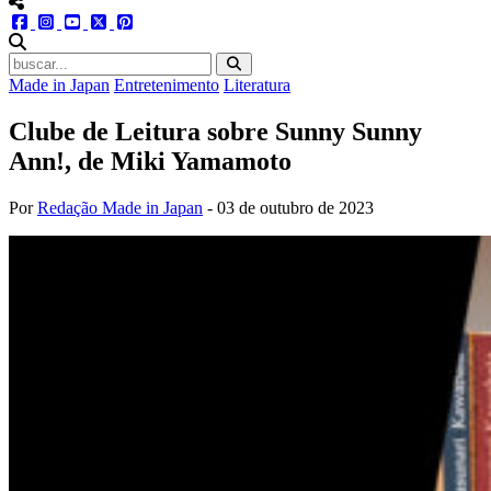
menu redes social
facebook
instagram
youtube
twitter
pinterest
abrir busca no site
Made in Japan
Entretenimento
Literatura
Clube de Leitura sobre Sunny Sunny
Ann!, de Miki Yamamoto
Por
Redação Made in Japan
-
03 de outubro de 2023