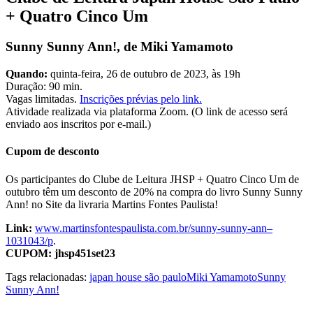
+ Quatro Cinco Um
Sunny Sunny Ann!, de Miki Yamamoto
Quando:
quinta-feira, 26 de outubro de 2023, às 19h
Duração: 90 min.
Vagas limitadas.
Inscrições prévias pelo link.
Atividade realizada via plataforma Zoom. (O link de acesso será
enviado aos inscritos por e-mail.)
Cupom de desconto
Os participantes do Clube de Leitura JHSP + Quatro Cinco Um de
outubro têm um desconto de 20% na compra do livro Sunny Sunny
Ann! no Site da livraria Martins Fontes Paulista!
Link:
www.martinsfontespaulista.com.br/sunny-sunny-ann–
1031043/p
.
CUPOM: jhsp451set23
Tags relacionadas:
japan house são paulo
Miki Yamamoto
Sunny
Sunny Ann!