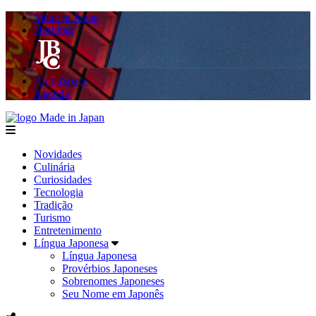
Made in Japan
Hashitag
AkibaSpace
Agenda
Made in Japan
menu
Novidades
Culinária
Curiosidades
Tecnologia
Tradição
Turismo
Entretenimento
Língua Japonesa
Língua Japonesa
Provérbios Japoneses
Sobrenomes Japoneses
Seu Nome em Japonês