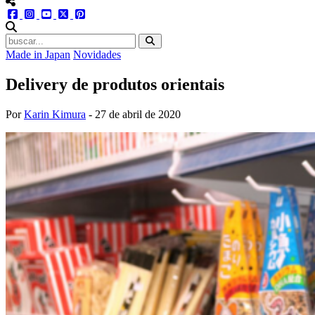
menu redes social
facebook
instagram
youtube
twitter
pinterest
abrir busca no site
Made in Japan
Novidades
Delivery de produtos orientais
Por
Karin Kimura
-
27 de abril de 2020