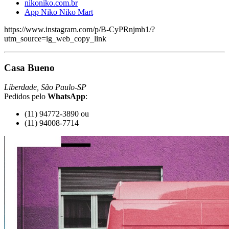
nikoniko.com.br
App Niko Niko Mart
https://www.instagram.com/p/B-CyPRnjmh1/?
utm_source=ig_web_copy_link
Casa Bueno
Liberdade, São Paulo-SP
Pedidos pelo
WhatsApp
:
(11) 94772-3890 ou
(11) 94008-7714