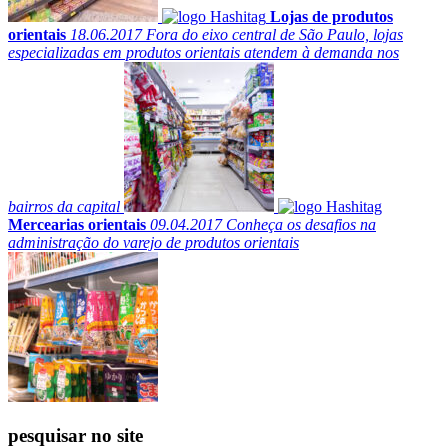
Lojas de produtos
orientais
18.06.2017
Fora do eixo central de São Paulo, lojas
especializadas em produtos orientais atendem à demanda nos
bairros da capital
Mercearias orientais
09.04.2017
Conheça os desafios na
administração do varejo de produtos orientais
pesquisar no site