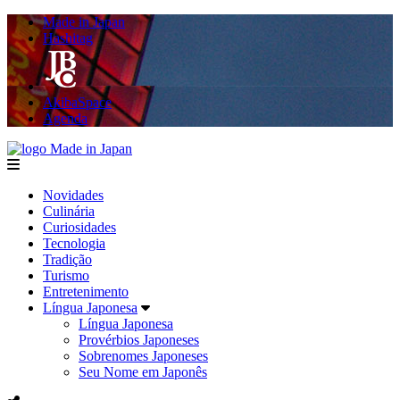
Made in Japan
Hashitag
AkibaSpace
Agenda
Made in Japan
menu
Novidades
Culinária
Curiosidades
Tecnologia
Tradição
Turismo
Entretenimento
Língua Japonesa
Língua Japonesa
Provérbios Japoneses
Sobrenomes Japoneses
Seu Nome em Japonês