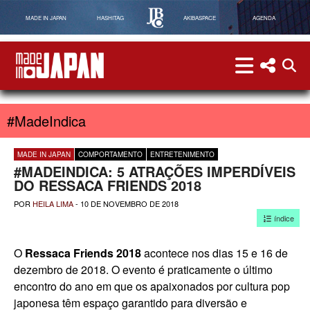
MADE IN JAPAN
HASHITAG
AKIBASPACE
AGENDA
menu
menu red
abri
Made in Japan
#MadeIndica
MADE IN JAPAN
COMPORTAMENTO
ENTRETENIMENTO
#MADEINDICA: 5 ATRAÇÕES IMPERDÍVEIS
DO RESSACA FRIENDS 2018
POR
HEILA LIMA
-
10 DE NOVEMBRO DE 2018
índice
O
Ressaca Friends 2018
acontece nos dias 15 e 16 de
dezembro de 2018. O evento é praticamente o último
encontro do ano em que os apaixonados por cultura pop
japonesa têm espaço garantido para diversão e