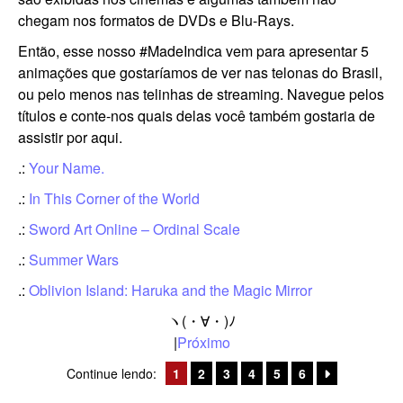
chegam nos formatos de DVDs e Blu-Rays.
Então, esse nosso #MadeIndica vem para apresentar 5
animações que gostaríamos de ver nas telonas do Brasil,
ou pelo menos nas telinhas de streaming. Navegue pelos
títulos e conte-nos quais delas você também gostaria de
assistir por aqui.
.:
Your Name.
.:
In This Corner of the World
.:
Sword Art Online – Ordinal Scale
.:
Summer Wars
.:
Oblivion Island: Haruka and the Magic Mirror
ヽ(・∀・)ﾉ
|
Próximo
Continue lendo:
1
2
3
4
5
6