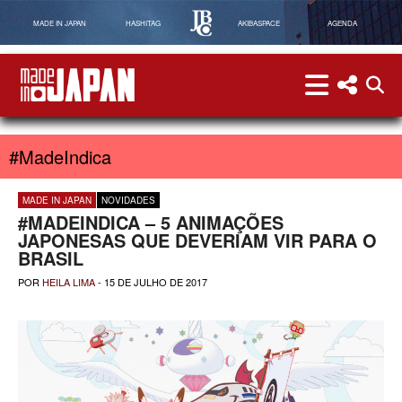
MADE IN JAPAN
HASHITAG
AKIBASPACE
AGENDA
menu
menu red
abri
Made in Japan
#MadeIndica
MADE IN JAPAN
NOVIDADES
#MADEINDICA – 5 ANIMAÇÕES
JAPONESAS QUE DEVERIAM VIR PARA O
BRASIL
POR
HEILA LIMA
-
15 DE JULHO DE 2017