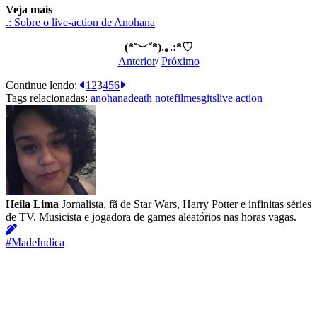
Veja mais
.: Sobre o live-action de Anohana
(*˘︶˘*).｡.:*♡
Anterior
/
Próximo
Continue lendo:
1
2
3
4
5
6
Tags relacionadas:
anohana
death note
filmes
gits
live action
Heila Lima
Jornalista, fã de Star Wars, Harry Potter e infinitas séries
de TV. Musicista e jogadora de games aleatórios nas horas vagas.
#MadeIndica