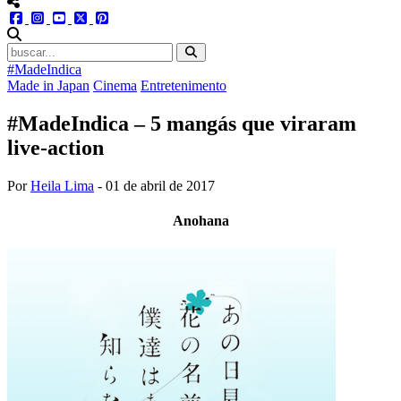
menu redes social
facebook
instagram
youtube
twitter
pinterest
abrir busca no site
#MadeIndica
Made in Japan
Cinema
Entretenimento
#MadeIndica – 5 mangás que viraram
live-action
Por
Heila Lima
-
01 de abril de 2017
Anohana