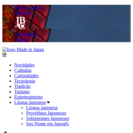
Made in Japan
Hashitag
AkibaSpace
Agenda
Made in Japan
menu
Novidades
Culinária
Curiosidades
Tecnologia
Tradição
Turismo
Entretenimento
Língua Japonesa
Língua Japonesa
Provérbios Japoneses
Sobrenomes Japoneses
Seu Nome em Japonês