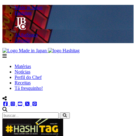
Made in Japan
Hashitag
AkibaSpace
Agenda
Powered By Made in Japan
Hashitag
menu
Matérias
Notícias
Perfil do Chef
Receitas
Tá fresquinho!
menu redes social
facebook
instagram
youtube
twitter
pinterest
abrir busca no site