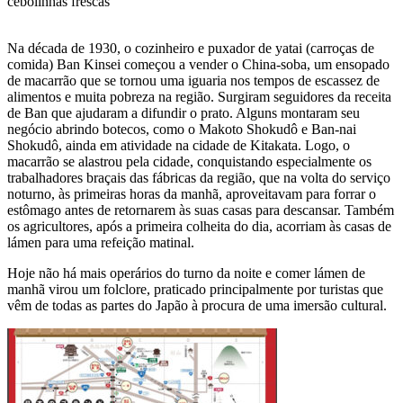
cebolinhas frescas
Na década de 1930, o cozinheiro e puxador de yatai (carroças de
comida) Ban Kinsei começou a vender o China-soba, um ensopado
de macarrão que se tornou uma iguaria nos tempos de escassez de
alimentos e muita pobreza na região. Surgiram seguidores da receita
de Ban que ajudaram a difundir o prato. Alguns montaram seu
negócio abrindo botecos, como o Makoto Shokudô e Ban-nai
Shokudô, ainda em atividade na cidade de Kitakata. Logo, o
macarrão se alastrou pela cidade, conquistando especialmente os
trabalhadores braçais das fábricas da região, que na volta do serviço
noturno, às primeiras horas da manhã, aproveitavam para forrar o
estômago antes de retornarem às suas casas para descansar. Também
os agricultores, após a primeira colheita do dia, acorriam às casas de
lámen para uma refeição matinal.
Hoje não há mais operários do turno da noite e comer lámen de
manhã virou um folclore, praticado principalmente por turistas que
vêm de todas as partes do Japão à procura de uma imersão cultural.