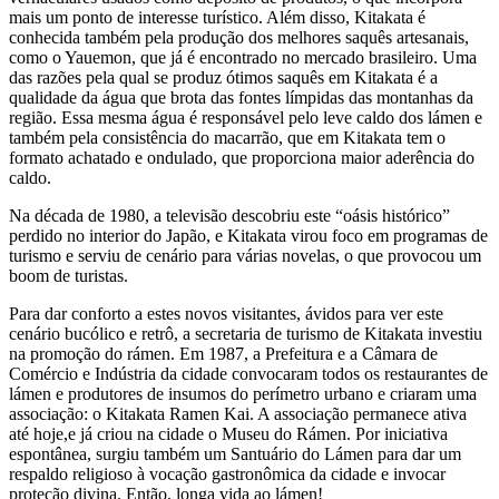
mais um ponto de interesse turístico. Além disso, Kitakata é
conhecida também pela produção dos melhores saquês artesanais,
como o Yauemon, que já é encontrado no mercado brasileiro. Uma
das razões pela qual se produz ótimos saquês em Kitakata é a
qualidade da água que brota das fontes límpidas das montanhas da
região. Essa mesma água é responsável pelo leve caldo dos lámen e
também pela consistência do macarrão, que em Kitakata tem o
formato achatado e ondulado, que proporciona maior aderência do
caldo.
Na década de 1980, a televisão descobriu este “oásis histórico”
perdido no interior do Japão, e Kitakata virou foco em programas de
turismo e serviu de cenário para várias novelas, o que provocou um
boom de turistas.
Para dar conforto a estes novos visitantes, ávidos para ver este
cenário bucólico e retrô, a secretaria de turismo de Kitakata investiu
na promoção do rámen. Em 1987, a Prefeitura e a Câmara de
Comércio e Indústria da cidade convocaram todos os restaurantes de
lámen e produtores de insumos do perímetro urbano e criaram uma
associação: o Kitakata Ramen Kai. A associação permanece ativa
até hoje,e já criou na cidade o Museu do Rámen. Por iniciativa
espontânea, surgiu também um Santuário do Lámen para dar um
respaldo religioso à vocação gastronômica da cidade e invocar
proteção divina. Então, longa vida ao lámen!