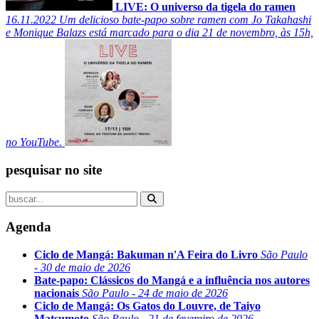
LIVE: O universo da tigela do ramen
16.11.2022
Um delicioso bate-papo sobre ramen com Jo Takahashi
e Monique Balazs está marcado para o dia 21 de novembro, às 15h,
no YouTube.
pesquisar no site
Agenda
Ciclo de Mangá: Bakuman n'A Feira do Livro
São Paulo
- 30 de maio de 2026
Bate-papo: Clássicos do Mangá e a influência nos autores
nacionais
São Paulo - 24 de maio de 2026
Ciclo de Mangá: Os Gatos do Louvre, de Taiyo
Matsumoto
São Paulo - 21 de fevereiro de 2026