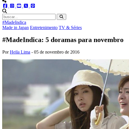
menu redes social
facebook
instagram
youtube
twitter
pinterest
abrir busca no site
#MadeIndica
Made in Japan
Entretenimento
TV & Séries
#MadeIndica: 5 doramas para novembro
Por
Heila Lima
-
05 de novembro de 2016