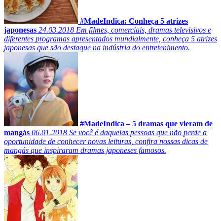
#MadeIndica: Conheça 5 atrizes
japonesas
24.03.2018
Em filmes, comerciais, dramas televisivos e
diferentes programas apresentados mundialmente, conheça 5 atrizes
japonesas que são destaque na indústria do entretenimento.
#MadeIndica – 5 dramas que vieram de
mangás
06.01.2018
Se você é daquelas pessoas que não perde a
oportunidade de conhecer novas leituras, confira nossas dicas de
mangás que inspiraram dramas japoneses famosos.