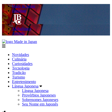
Made in Japan
Hashitag
AkibaSpace
Agenda
Made in Japan
menu
Novidades
Culinária
Curiosidades
Tecnologia
Tradição
Turismo
Entretenimento
Língua Japonesa
Língua Japonesa
Provérbios Japoneses
Sobrenomes Japoneses
Seu Nome em Japonês