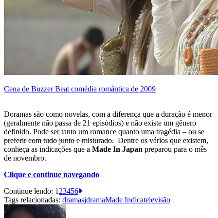
Cena de Buzzer Beat comédia romântica de 2009
Doramas são como novelas, com a diferença que a duração é menor
(geralmente não passa de 21 episódios) e não existe um gênero
definido. Pode ser tanto um romance quanto uma tragédia –
ou se
preferir com tudo junto e misturado.
Dentre os vários que existem,
conheça as indicações que a
Made In Japan
preparou para o mês
de novembro.
Clique e continue navegando
Continue lendo:
1
2
3
4
5
6
Tags relacionadas:
dramas
jdrama
Made Indica
televisão