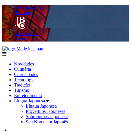
Made in Japan
Hashitag
AkibaSpace
Agenda
Made in Japan
menu
Novidades
Culinária
Curiosidades
Tecnologia
Tradição
Turismo
Entretenimento
Língua Japonesa
Língua Japonesa
Provérbios Japoneses
Sobrenomes Japoneses
Seu Nome em Japonês