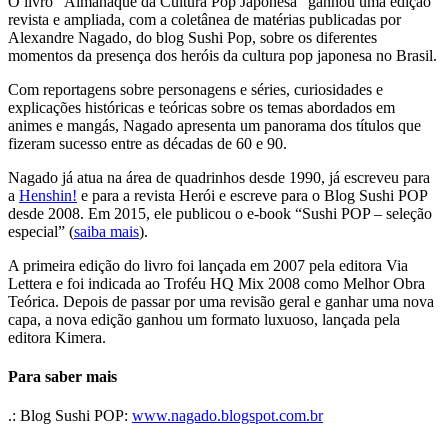
O livro “Almanaque da Cultura Pop Japonesa” ganhou uma edição
revista e ampliada, com a coletânea de matérias publicadas por
Alexandre Nagado, do blog Sushi Pop, sobre os diferentes
momentos da presença dos heróis da cultura pop japonesa no Brasil.
Com reportagens sobre personagens e séries, curiosidades e
explicações históricas e teóricas sobre os temas abordados em
animes e mangás, Nagado apresenta um panorama dos títulos que
fizeram sucesso entre as décadas de 60 e 90.
Nagado já atua na área de quadrinhos desde 1990, já escreveu para
a
Henshin!
e para a revista Herói e escreve para o Blog Sushi POP
desde 2008. Em 2015, ele publicou o e-book “Sushi POP – seleção
especial” (
saiba mais
).
A primeira edição do livro foi lançada em 2007 pela editora Via
Lettera e foi indicada ao Troféu HQ Mix 2008 como Melhor Obra
Teórica. Depois de passar por uma revisão geral e ganhar uma nova
capa, a nova edição ganhou um formato luxuoso, lançada pela
editora Kimera.
Para saber mais
.: Blog Sushi POP:
www.nagado.blogspot.com.br