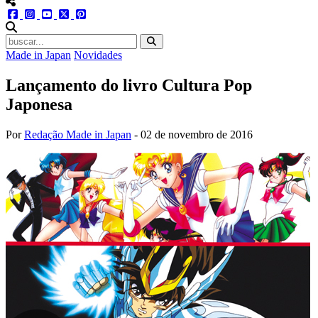
menu redes social
facebook
instagram
youtube
twitter
pinterest
abrir busca no site
Made in Japan
Novidades
Lançamento do livro Cultura Pop
Japonesa
Por
Redação Made in Japan
-
02 de novembro de 2016