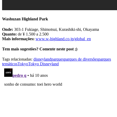
Washuzan Highland Park
Onde:
303-1 Fukiage, Shimotsui, Kurashiki-shi, Okayama
Quanto:
de ¥ 1.500 a 2.500
Mais informações:
www.w-highland.co.jp/global_en
Tem mais sugestões? Comente neste post ;)
Tags relacionadas:
disneyland
parques
parques de diversões
parques
temáticos
Tokyo
Tokyo Disneyland