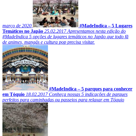
março de 2020
#MadeIndica – 5 Lugares
Temáticos no Japão
25.02.2017
Apresentamos nesta edição do
#MadeIndica 5 opções de lugares temáticos no Japão que todo fã
de animes, mangás e cultura pop precisa visitar.
#MadeIndica – 5 parques para conhecer
em Tóquio
18.02.2017
Conheça nossas 5 indicações de parques
perfeitos para caminhadas ou passeios para relaxar em Tóquio