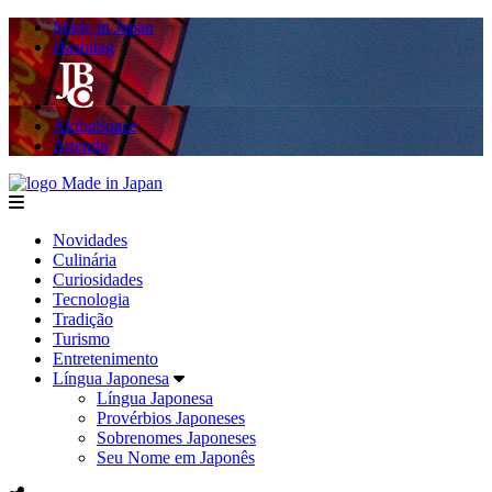
Made in Japan
Hashitag
AkibaSpace
Agenda
Made in Japan
menu
Novidades
Culinária
Curiosidades
Tecnologia
Tradição
Turismo
Entretenimento
Língua Japonesa
Língua Japonesa
Provérbios Japoneses
Sobrenomes Japoneses
Seu Nome em Japonês