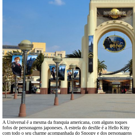
A Universal é a mesma da franquia americana, com alguns toques
fofos de personagens japoneses. A estrela do desfile é a Hello Kitty
com todo o seu charme acompanhada do Snoopy e dos personagens