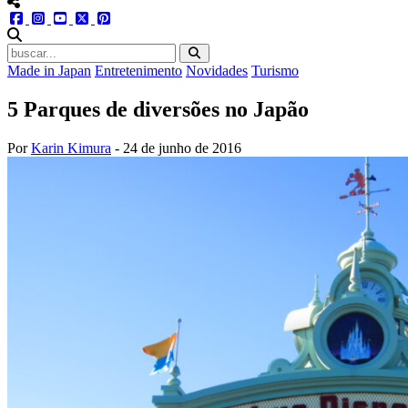
menu redes social
facebook
instagram
youtube
twitter
pinterest
abrir busca no site
Made in Japan
Entretenimento
Novidades
Turismo
5 Parques de diversões no Japão
Por
Karin Kimura
-
24 de junho de 2016