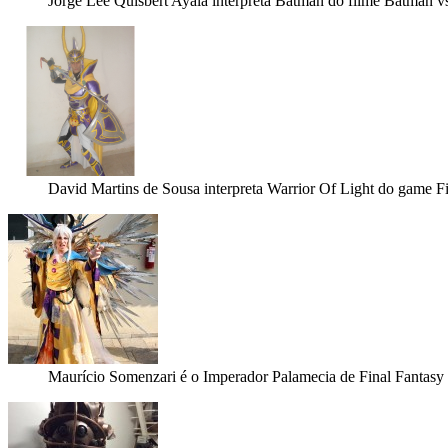
Jorge Lee Quisbert Ayala interpreta Batman do filme Batman 
David Martins de Sousa interpreta Warrior Of Light do game Fi
Maurício Somenzari é o Imperador Palamecia de Final Fantasy