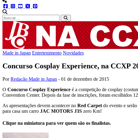
menu redes social
facebook
instagram
youtube
twitter
pinterest
abrir busca no site
Made in Japan
Entretenimento
Novidades
Concurso Cosplay Experience, na CCXP 2
Por
Redação Made in Japan
-
01 de dezembro de 2015
O
Concurso Cosplay Experience
é a competição de cosplay (cost
Convention Center. Depois da fase de inscrições, foram escolhidos 12
As apresentações devem acontecer no
Red Carpet
do evento e serão 
para casa um carro
JAC MOTORS J3S
zero Km!
Clique na miniatura para ver quem são os finalistas.