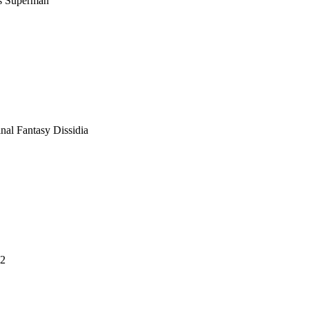
vs Superman
nal Fantasy Dissidia
 2