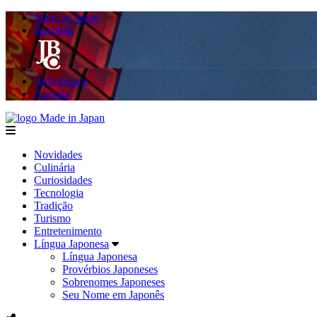
Made in Japan
Hashitag
AkibaSpace
Agenda
Made in Japan
menu
Novidades
Culinária
Curiosidades
Tecnologia
Tradição
Turismo
Entretenimento
Língua Japonesa
Língua Japonesa
Provérbios Japoneses
Sobrenomes Japoneses
Seu Nome em Japonês