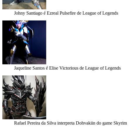
Johny Santiago é Ezreal Pulsefire de League of Legends
Jaqueline Santos é Elise Victorious de League of Legends
Rafael Pereira da Silva interpreta Dohvakiin do game Skyrim