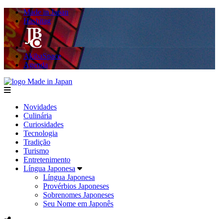
Made in Japan
Hashitag
AkibaSpace
Agenda
Made in Japan
menu
Novidades
Culinária
Curiosidades
Tecnologia
Tradição
Turismo
Entretenimento
Língua Japonesa
Língua Japonesa
Provérbios Japoneses
Sobrenomes Japoneses
Seu Nome em Japonês