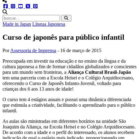
menu redes social
facebook
instagram
youtube
twitter
pinterest
abrir busca no site
Made in Japan
Língua Japonesa
Curso de japonês para público infantil
Por
Assessoria de Imprensa
-
16 de março de 2015
Preocupada em investir na educação e no ensino da língua e da
cultura japonesa a fim de formar cidadãos globalizados e conscientes
para um mundo sem fronteiras, a
Aliança Cultural Brasil-Japão
tem uma parceria com a Escola Heisei e o Colégio Arquidiocesano,
oferecendo o Curso de Japonês Infanto-Juvenil, voltado para
crianças dos 6 aos 13 anos de idade!
O curso tem 4 estágios anuais e possui uma dinâmica diferenciada
que estimula a criatividade, facilitando o aprendizado para o público
infantil.
As aulas são ministradas em diferentes horários na unidade São
Joaquim da Aliança, na Escola Heisei e no Colégio Arquidiocesano.
De acordo com a idade e o perfil do interessado, os alunos recebem
indicação de qual o estágio mais indicado, proporcionando um