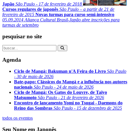
Japão
São Paulo - 17 de fevereiro de 2018
Cursos regulares de japonês
São Paulo – a partir de 21 de
fevereiro de 2015
Novas turmas para curso semi-intensivo
05.09.2014
Aliança Cultural Brasil-Japão abre inscrições para
turmas de setembro
pesquisar no site
Agenda
Ciclo de Mangá: Bakuman n'A Feira do Livro
São Paulo
- 30 de maio de 2026
Bate-papo: Clássicos do Mangá e a influência nos autores
nacionais
São Paulo - 24 de maio de 2026
Ciclo de Mangá: Os Gatos do Louvre, de Taiyo
Matsumoto
São Paulo - 21 de fevereiro de 2026
Encontro de lançamento Yomi no Tsugai - Daemons do
Reino das Sombras
São Paulo - 15 de dezembro de 2025
todos os eventos
Seu Nome em Japonês